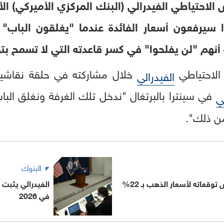
احتياطي الفيدرالي (البنك المركزي الأميركي) الأ
ا سيرفعون أسعار الفائدة عندما "يغلقون الباب" 
أنهم "لن يفلحوا" في كسر قاعدته التي لا تسمح ب
الاحتياطي
خلال مشاركته في حلقة نقاشية
الفيدرالي
في سينترا بالبرتغال "ندخل تلك الغرفة ونغلق الب
ي
من ذلك".
البنوك
قعاته لأسعار الذهب بـ 22%
الفيدرالي يثبت ا
في 2026