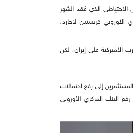
الاحتياطي الذي عُقد الشهر
الأوروبي كريستين لاجارد،
ب الأميركية على إيران، لكن
عقب اجتماع السياسة النقدية الذي عُقد في 16 و17 يونيو المستثمرين إلى رفع احتمالات
فع البنك المركزي الأوروبي
0
seconds