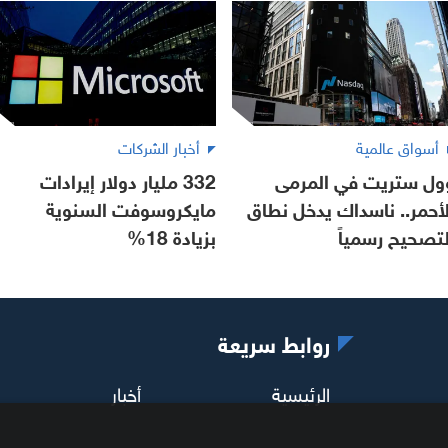
أسواق عالمية
أخبار الشركات
ول ستريت في المرمى
332 مليار دولار إيرادات
لأحمر.. ناسداك يدخل نطاق
مايكروسوفت السنوية
لتصحيح رسمياً
بزيادة 18%
روابط سريعة
الرئيسية
أخبار