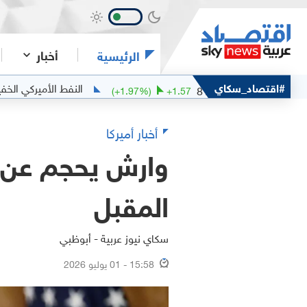
أخبار
الرئيسية
م مربان
#اقتصاد_سكاي
النفط الأميركي الخفيف
77.15
81.1
(
+
1.97
%)
+
1.57
أخبار أميركا
وارش يحجم عن ت
المقبل
سكاي نيوز عربية - أبوظبي
15:58 - 01 يوليو 2026