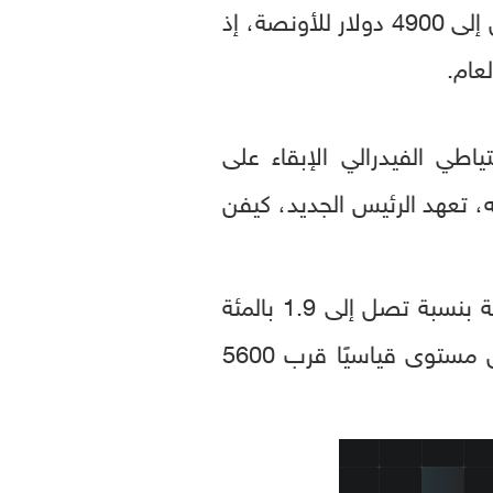
الماضي، حيث خفضت توقعاتها لأسعار الذهب بنهاية العام بمقدار 500 دولار لتصل إلى 4900 دولار للأونصة، إذ
عام.
ياطي الفيدرالي الإبقاء على
ه، تعهد الرئيس الجديد، كيفن
في المعاملات الفورية بنسبة تصل إلى 1.9 بالمئة
ليبلغ ما يزيد قليلاً عن 4111 دولارًا للأونصة خلال تعاملات الثلاثاء. وبعد أن سجل مستوى قياسيًا قرب 5600