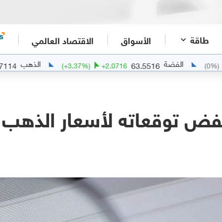
طاقة
الأسواق
الاقتصاد العالمي
الفضة
الذهب
4341.7114
63.5516
6
(
+
3.37
%)
+
2.0716
 توقعاته لأسعار الذهب بـ 2