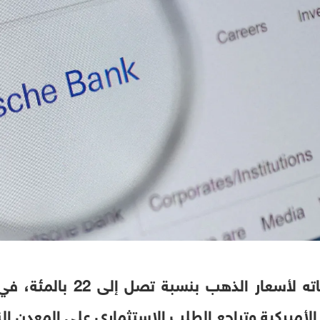
خفض "دويتشه بنك" توقعاته لأ
الأميركية وتراجع الطلب الاستثماري على المعدن ا