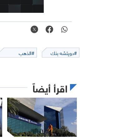
#دويتشه بنك
#الذهب
اقرأ أيضاً