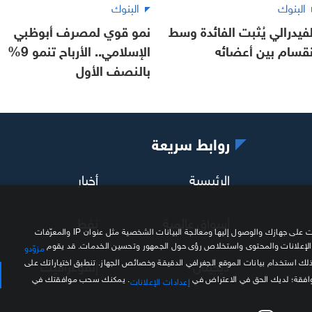
البنوك
البنوك
لفيدرالي يُثبت الفائدة وسط
نمو قوي لمصرف أبوظبي
نقسام بين أعضائه
الإسلامي.. الأرباح تنمو 9%
بالنصف الأول
روابط سريعة
الرئيسية
أخبار
أسواق عالمية
نفط
نحن وشركاؤنا نستخدم ملفات تعريف الارتباط وتقنيات مشابهة لتخزين المعلومات على جهازك والوصول إليها ومعالجة البيانات الشخصية مثل عنوان IP والمعرّفات
 الإعلانات والمحتوى واستخلاص رؤى حول الجمهور وتحسين الخدمات. قد يقوم
مزوّدو
ديجيتال
إنفوغرافيك
ذلك استخدام بيانات الموقع الجغرافي الدقيقة وخصائص الجهاز. تنطبق اختياراتك على
موافقة؛ لديك الحق في الاعتراض في
. يمكنك سحب موافقتك في
إعدادات الإعلانات