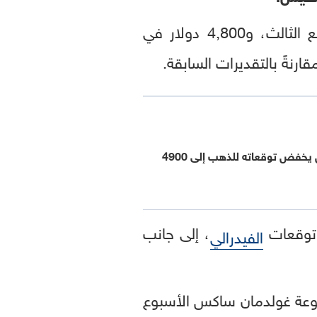
وبحسب التوقعات المعدلة، يستهدف البنك سعر 4,300 دولار للأونصة في الربع الثالث، و4,800 دولار في
غولدمان ساكس يخفض توقعاته للذهب إلى 4900
، إلى جانب
الفيدرالي
وعة غولدمان ساكس الأسبوع