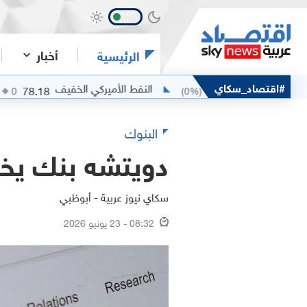
أخبار
الرئيسية
ن
#اقتصاد_سكاي
النفط الأميركي الخفيف
78.18
80.25
(
0
%)
0
(
0
%)
0
البنوك
دويتشه بنك يخفض
سكاي نيوز عربية - أبوظبي
08:32 - 23 يونيو 2026