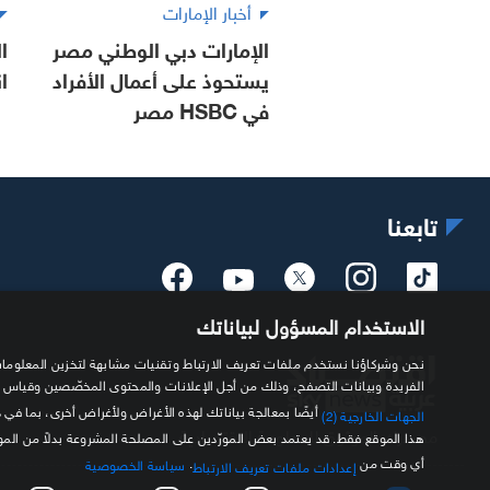
أخبار الإمارات
الإمارات دبي الوطني مصر
ا
يستحوذ على أعمال الأفراد
ا
في HSBC مصر
تابعنا
الاستخدام المسؤول لبياناتك
الفريدة وبيانات التصفح، وذلك من أجل الإعلانات والمحتوى المخصّصين وقياس
أيضًا بمعالجة بياناتك لهذه الأغراض ولأغراض أخرى، بما في 
الجهات الخارجية (2)
مصدرك الموثوق للمعلومة الاقتصادية
هذا الموقع فقط. قد يعتمد بعض المورّدين على المصلحة المشروعة بدلاً من ال
أي وقت من
.
سياسة الخصوصية
إعدادات ملفات تعريف الارتباط