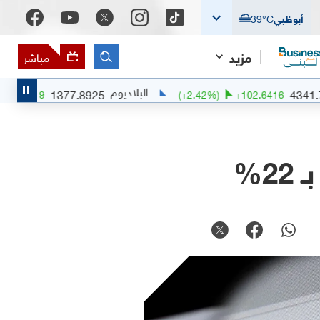
أبوظبي
°C
39
مزيد
مباشر
البلاديوم
1377.8925
0.51
%)
+
6.9959
(
+
2.42
%)
+
102.641
2%