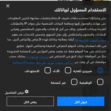
×
الاستخدام المسؤول لبياناتك
نحن وشركاؤنا نستخدم ملفات تعريف الارتباط وتقنيات مشابهة لتخزين المعلومات
ذهب
على جهازك والوصول إليها ومعالجة البيانات الشخصية مثل عنوان IP والمعرّفات
الذهب يتجاوز 5247 دولارا للمرة الأولى
الفريدة وبيانات التصفح، وذلك من أجل الإعلانات والمحتوى المخصّصين وقياس
الإعلانات والمحتوى واستخلاص رؤى حول الجمهور وتحسين الخدمات. قد يقوم
أيضًا بمعالجة بياناتك لهذه الأغراض ولأغراض أخرى، بما
مزوّدو الجهات الخارجية (2)
في ذلك استخدام بيانات الموقع الجغرافي الدقيقة وخصائص الجهاز. تنطبق
اختياراتك على هذا الموقع فقط. قد يعتمد بعض المورّدين على المصلحة المشروعة
أسواق
بدلاً من الموافقة؛ لديك الحق في الاعتراض في
. يمكنك سحب
إعدادات الإعلانات
سلهب: الذهب سيتجاوز 6000 دولار قبل
موافقتك في أي وقت من
.
سياسة الخصوصية
إعدادات ملفات تعريف الارتباط
نهاية العام
ضروري للغاية
الأداء
الاستهداف
الوظيفية
غير مُصنفة
Businessمع لبنى
عرض التفاصيل
أسعار الذهب تحلق .. والأونصة فوق 5100
قبول الكل
رفض الكل
دولار