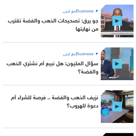
Businessمع لبنى
جو يرق: تصحيحات الذهب والفضة تقترب
من نهايتها
Businessمع لبنى
سؤال المليون: هل نبيع أم نشتري الذهب
والفضة؟
نزيف الذهب والفضة .. فرصة للشراء أم
دعوة للهروب؟