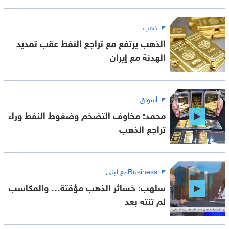
ذهب
الذهب يرتفع مع تراجع النفط عقب تمديد
الهدنة مع إيران
أسواق
محمد: مخاوف التضخم وضغوط النفط وراء
تراجع الذهب
Businessمع لبنى
سلهب: خسائر الذهب مؤقتة… والمكاسب
لم تنتهِ بعد