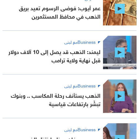
عمر أيوب: فوضى الرسوم تعيد بريق
الذهب في محافظ المستثمرين
Businessمع لبنى
ليمند: الذهب قد يصل إلى 10 آلاف دولار
قبل نهاية ولاية ترامب
Businessمع لبنى
الذهب يستأنف رحلة المكاسب .. وبنوك
تبشّر بارتفاعات قياسية
Businessمع لبنى
جي بي مورغان..هذا ماينتظر الذهب