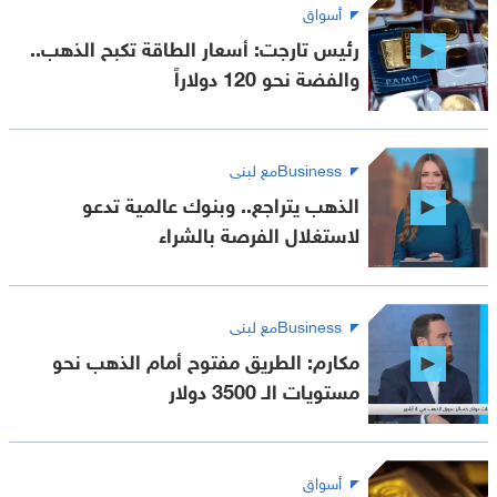
أسواق
رئيس تارجت: أسعار الطاقة تكبح الذهب..
والفضة نحو 120 دولاراً
Businessمع لبنى
الذهب يتراجع.. وبنوك عالمية تدعو
لاستغلال الفرصة بالشراء
Businessمع لبنى
مكارم: الطريق مفتوح أمام الذهب نحو
مستويات الـ 3500 دولار
أسواق