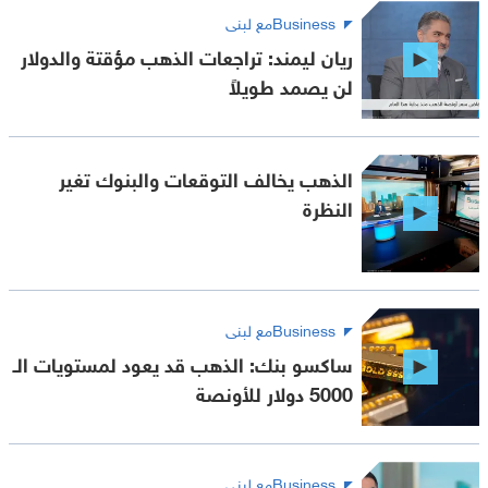
Businessمع لبنى
ريان ليمند: تراجعات الذهب مؤقتة والدولار
لن يصمد طويلاً
الذهب يخالف التوقعات والبنوك تغير
النظرة
Businessمع لبنى
ساكسو بنك: الذهب قد يعود لمستويات الـ
5000 دولار للأونصة
Businessمع لبنى