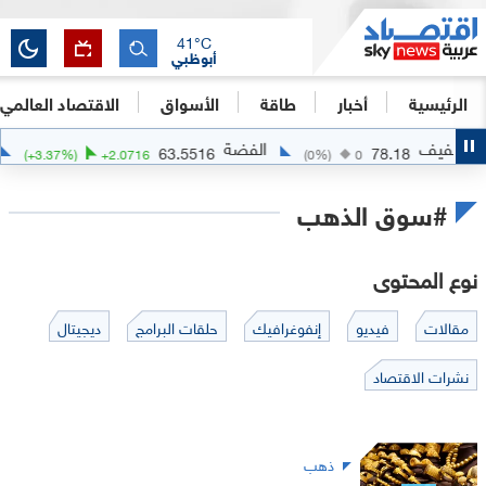
41
°C
أبوظبي
الرئيسية
أخبار
طاقة
الأسواق
الاقتصاد العالمي
الفضة
الذهب
1.7114
63.5516
(
+
3.37
%)
+
2.0716
(
0
%)
0
#سوق الذهب
نوع المحتوى
مقالات
فيديو
إنفوغرافيك
حلقات البرامج
ديجيتال
نشرات الاقتصاد
ذهب