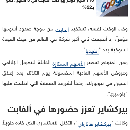
بـ22%
وفي الوقت نفسه، تستفيد
من موجة صعود أسهمها
ألفابت
مؤخراً، إذ أصبحت ثاني أكبر شركة في العالم من حيث القيمة
السوقية بعد "
".
إنفيديا
ومن المتوقع تسعير
القابلة للتحويل الإلزامي
الأسهم الممتازة
وعروض الأسهم العادية المضمونة يوم الثلاثاء بعد إغلاق
السوق في نيويورك، وفقاً لشروط الصفقة التي اطلعت عليها
"بلومبرغ".
بيركشاير تعزز حضورها في ألفابت
وكانت "
"، التكتل الاستثماري الذي قاده طويلاً
بيركشاير هاثاواي