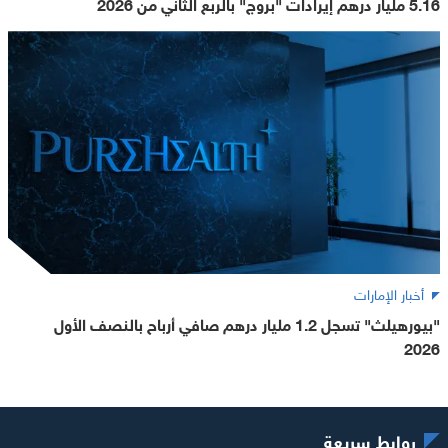
5.16 مليار درهم إيرادات "بروج" بالربع الثاني من 2026
أخبار الإمارات
"بيورهيلث" تسجل 1.2 مليار درهم صافي أرباح بالنصف الأول
2026
روابط سريعة