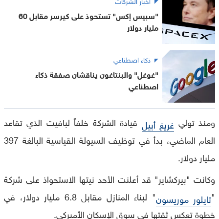
أخبار الشركات
"سبيس إكس" تستحوذ على كيرسر مقابل 60
مليار دولار
ذكاء اصطناعي
"غوغل" والبنتاغون يناقشان صفقة ذكاء
اصطناعي
ومنذ تولي
قيادة الشركة خلفاً لبافيت الذي تقاعد
غريغ أبيل
العام الماضي، بدأ في توظيف السيولة القياسية البالغة 397
مليار دولار.
وكانت "بيركشاير" قد أعلنت الأحد نيتها الاستحواذ على شركة
"
" لبناء المنازل مقابل 6.8 مليار دولار، في
تايلور موريسون
خطوة تعكس ثقتها في سوق الإسكان الأميركي.