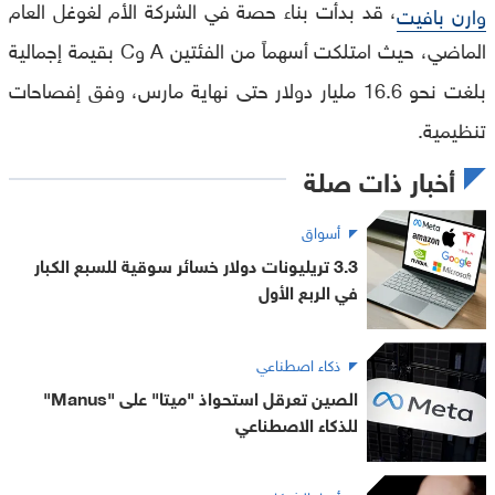
، قد بدأت بناء حصة في الشركة الأم لغوغل العام
وارن بافيت
الماضي، حيث امتلكت أسهماً من الفئتين A وC بقيمة إجمالية
بلغت نحو 16.6 مليار دولار حتى نهاية مارس، وفق إفصاحات
تنظيمية.
أخبار ذات صلة
أسواق
3.3 تريليونات دولار خسائر سوقية للسبع الكبار
في الربع الأول
ذكاء اصطناعي
الصين تعرقل استحواذ "ميتا" على "Manus"
للذكاء الاصطناعي