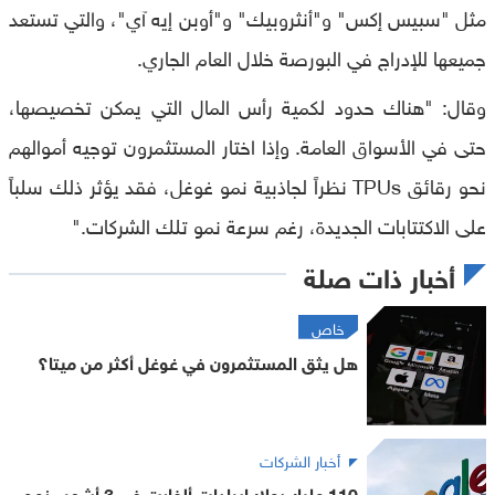
مثل "سبيس إكس" و"أنثروبيك" و"أوبن إيه آي"، والتي تستعد
جميعها للإدراج في البورصة خلال العام الجاري.
وقال: "هناك حدود لكمية رأس المال التي يمكن تخصيصها،
حتى في الأسواق العامة. وإذا اختار المستثمرون توجيه أموالهم
نحو رقائق TPUs نظراً لجاذبية نمو غوغل، فقد يؤثر ذلك سلباً
على الاكتتابات الجديدة، رغم سرعة نمو تلك الشركات."
أخبار ذات صلة
خاص
هل يثق المستثمرون في غوغل أكثر من ميتا؟
أخبار الشركات
110 مليار دولار إيرادات ألفابت في 3 أشهر.. نمو