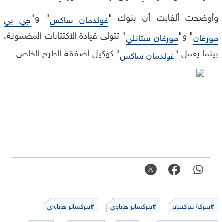
وأوضحت ألفابت أن بنوك "
" و"
غولدمان ساكس
جي بي
" و"
" تتولى قيادة الاكتتابات المضمونة،
مورغان
مورغان ستانلي
بينما يعمل "
" كوكيل لصفقة الطرح الخاص.
غولدمان ساكس
#شركة بيركشاير
#بيركشاير هاثاوي
#بيركشاير هاثاواي