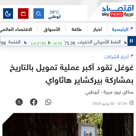
39
°C
أبوظبي
الرئيسية
أخبار
طاقة
الأسواق
الاقتصاد العالمي
نفط الأميركي الخفيف
الفضة
61.8786
75.38
1992
(
+
0.21
%)
+
0.16
أخبار الشركات
غوغل تقود أكبر عملية تمويل بالتاريخ
بمشاركة بيركشاير هاثاواي
سكاي نيوز عربية - أبوظبي
07:04 - 02 يونيو 2026