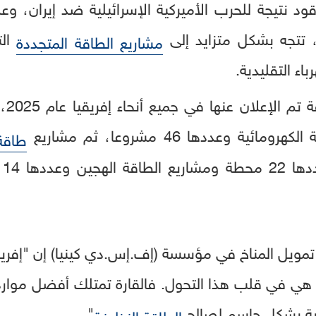
وقود نتيجة للحرب الأميركية الإسرائيلية ضد إيران، و
، تتجه بشكل متزايد إلى
الت
مشاريع الطاقة المتجددة
ء التقليدية.
 وعددها 46 مشروعا، ثم مشاريع
طاقة 
ًا لشركة أبحاث
مويل المناخ في مؤسسة (إف.إس.دي كينيا) إن "إفري
هي في قلب هذا التحول. فالقارة تمتلك أفضل موارد 
ية بشكل حاسم لصالح
".
الطاقة النظيفة