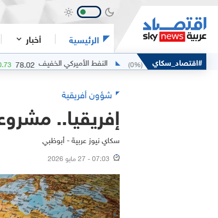
أخبار
الرئيسية
#اقتصاد_سكاي
النفط الأميركي الخفيف
78.02
79
(
+
0.94
%)
+
0.73
(
0
%)
0
شؤون أفريقية
إفريقيا.. مشروع
سكاي نيوز عربية - أبوظبي
07:03 - 27 مايو 2026