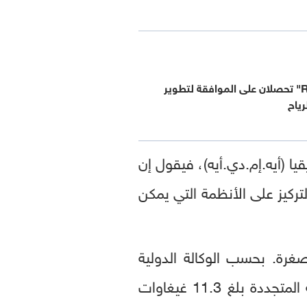
"مصدر" و"RWE" تحصلان على الموافقة لتطوير
رياح
 (أيه.إم.دي.أيه)، فيقول إن
تركيز على الأنظمة التي يمكن
غرة. بحسب الوكالة الدولية
رقماً قياسيا من قدرات توليد الكهرباء من الطاقة المتجددة بلغ 11.3 غيغاوات