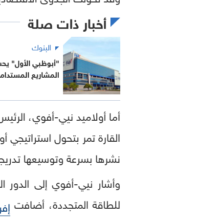
أخبار ذات صلة
البنوك
المشاريع المستدام
أما أولاميد نيي-أفوي، الرئي
القارة تمر بتحول استراتيجي 
نشرها بسرعة وتوسيعها تدريجي
وأشار نيي-أفوي إلى الدور ا
للطاقة المتجددة، أضافت
إفر