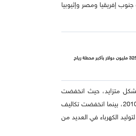
جنوب إفريقيا ومصر وإثيوبيا
مبادلة تستثمر 325 مليون دولار بأكبر محطة رياح
ة بشكل متزايد، حيث انخفضت
تكاليف الطاقة الشمسية على نطاق المرافق العامة بنحو 90 بالمئة عالميا منذ عام 2010، بينما انخفضت تكاليف