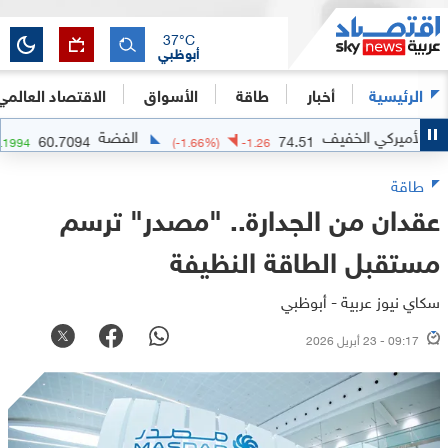
37
°C
أبوظبي
الرئيسية
أخبار
طاقة
الأسواق
الاقتصاد العالمي
كي الخفيف
الفضة
60.7094
74.51
02
%)
+
1.1994
(
-1.66
%)
-1.26
طاقة
عقدان من الجدارة.. "مصدر" ترسم
مستقبل الطاقة النظيفة
سكاي نيوز عربية - أبوظبي
09:17 - 23 أبريل 2026