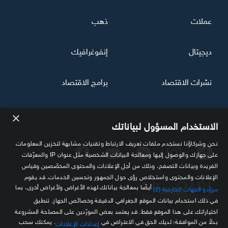
عملات
ذهب
ديجيتال
إنفوغرافيك
نشرات الاقتصاد
برامج الاقتصاد
×
تابعنا
الاستخدام المسؤول لبياناتك
نحن وشركاؤنا نستخدم ملفات تعريف الارتباط وتقنيات مشابهة لتخزين المعلومات
على جهازك والوصول إليها ومعالجة البيانات الشخصية مثل عنوان IP والمعرّفات
الفريدة وبيانات التصفح، وذلك من أجل الإعلانات والمحتوى المخصّصين وقياس
الإعلانات والمحتوى واستخلاص رؤى حول الجمهور وتحسين الخدمات. قد يقوم
أيضًا بمعالجة بياناتك لهذه الأغراض ولأغراض أخرى، بما
مزوّدو الجهات الخارجية (2)
في ذلك استخدام بيانات الموقع الجغرافي الدقيقة وخصائص الجهاز. تنطبق
اختياراتك على هذا الموقع فقط. قد يعتمد بعض المورّدين على المصلحة المشروعة
مصدرك الموثوق للمعلومة الاقتصادية
بدلاً من الموافقة؛ لديك الحق في الاعتراض في
. يمكنك سحب
إعدادات الإعلانات