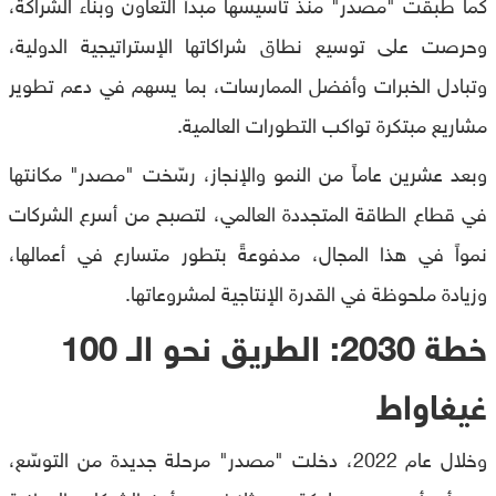
كما طبقت "مصدر" منذ تأسيسها مبدأ التعاون وبناء الشراكة،
وحرصت على توسيع نطاق شراكاتها الإستراتيجية الدولية،
وتبادل الخبرات وأفضل الممارسات، بما يسهم في دعم تطوير
مشاريع مبتكرة تواكب التطورات العالمية.
وبعد عشرين عاماً من النمو والإنجاز، رسّخت "مصدر" مكانتها
في قطاع الطاقة المتجددة العالمي، لتصبح من أسرع الشركات
نمواً في هذا المجال، مدفوعةً بتطور متسارع في أعمالها،
وزيادة ملحوظة في القدرة الإنتاجية لمشروعاتها.
خطة 2030: الطريق نحو الـ 100
غيغاواط
وخلال عام 2022، دخلت "مصدر" مرحلة جديدة من التوسّع،