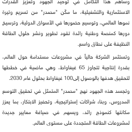
وساهم هذا التكامل في توحيد الجهود وتعزيز القدرات
الاستثمارية والتشغيلية، ما مكّن "مصدر" من تسريع وتيرة
نموها العالمي، وتوسيع حضورها في الأسواق الدولية، وترسيخ
دورها كمنصة وطنية رائدة تقود تطوير ونشر حلول الطاقة
النظيفة على نطاق واسع.
وتستثمر الشركة حالياً في مشروعات مستدامة حول العالم،
بقدرة إنتاجية تتجاوز 65 غيغاواط، وهي ماضية في خططها
لتحقيق هدفها بالوصول إلى100 غيغاواط بحلول عام 2030.
وتجسد هذه الجهود نهج "مصدر" المتمثل في تحقيق التوسع
المدروس، وبناء شراكات إستراتيجية، وتحفيز الابتكار، بما يعزز
مكانتها كنموذج رائد، ويسهم في صياغة معايير جديدة
لمشروعات الطاقة المتجددة على مستوى العالم.