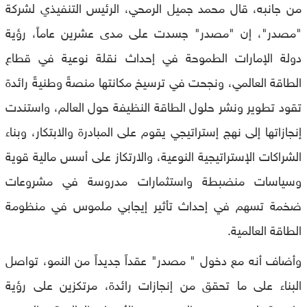
من جانبه، قال محمد جميل الرمحي، الرئيس التنفيذي لشركة
"مصدر"، إن "مصدر" جسدت على مدى عشرين عاماً، رؤية
دولة الإمارات الطموحة في إحداث نقلة نوعية في قطاع
الطاقة العالمي، ونجحت في ترسيخ مكانتها منصةً وطنيةً رائدة
تقود تطوير ونشر حلول الطاقة النظيفة حول العالم، واستندت
إنجازاتها إلى نهج إستراتيجي يقوم على المبادرة والابتكار، وبناء
الشراكات الإستراتيجية النوعية، والارتكاز على أسس مالية قوية
وسياسات منضبطة واستثمارات مدروسة في مشروعات
ضخمة تسهم في إحداث تأثير إيجابي ملموس في منظومة
الطاقة العالمية.
وأضاف أنه مع دخول " مصدر" عقداً جديداً من النمو، تواصل
البناء على ما تحقق من إنجازات رائدة، مرتكزين على رؤية