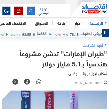
37
°C
أبوظبي
الرئيسية
أخبار
طاقة
الأسواق
الاقتصاد العالمي
ي الخفيف
الفضة
63.5516
78.18
(
+
3.37
%)
+
2.0716
(
0
%)
0
أخبار الشركات
"طيران الإمارات" تدشن مشروعاً
هندسياً بـ5.1 مليار دولار
سكاي نيوز عربية - أبوظبي
10:01 - 18 مايو 2026