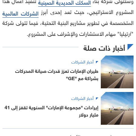
وستتولى شركة بناء
تنفيذ أعمال هذا
السكك الحديدية الصينية
المشروع الاستراتيجي، حيث تعد إحدى أبرز
الشركات العالمية
المتخصصة في تطوير مشاريع البنية التحتية، فيما تتولى شركة
"آرتيليا" مهام الاستشارات والإشراف على المشروع.
أخبار ذات صلة
أخبار الشركات
طيران الإمارات تعزز قدرات صيانة المحركات
بشراكة مع "GE"
أخبار الشركات
إيرادات "مجموعة الإمارات" السنوية تقفز إلى 41
مليار دولار