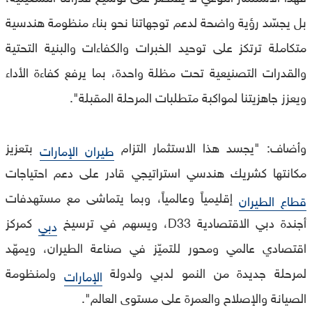
بل يجسّد رؤية واضحة لدعم توجهاتنا نحو بناء منظومة هندسية
متكاملة ترتكز على توحيد الخبرات والكفاءات والبنية التحتية
والقدرات التصنيعية تحت مظلة واحدة، بما يرفع كفاءة الأداء
ويعزز جاهزيتنا لمواكبة متطلبات المرحلة المقبلة".
وأضاف: "يجسد هذا الاستثمار التزام
بتعزيز
طيران الإمارات
مكانتها كشريك هندسي استراتيجي قادر على دعم احتياجات
إقليمياً وعالمياً، وبما يتماشى مع مستهدفات
قطاع الطيران
أجندة دبي الاقتصادية D33، ويسهم في ترسيخ
كمركز
دبي
اقتصادي عالمي ومحور للتميّز في صناعة الطيران، ويمهّد
لمرحلة جديدة من النمو لدبي ولدولة
ولمنظومة
الإمارات
الصيانة والإصلاح والعمرة على مستوى العالم".