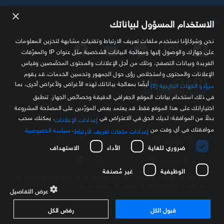
×
تابعنا
الاستخدام المسؤول لبياناتك
نحن وشركاؤنا نستخدم ملفات تعريف الارتباط وتقنيات مشابهة لتخزين المعلومات
على جهازك والوصول إليها ومعالجة البيانات الشخصية مثل عنوان IP والمعرّفات
الفريدة وبيانات التصفح، وذلك من أجل الإعلانات والمحتوى المخصّصين وقياس
الإعلانات والمحتوى واستخلاص رؤى حول الجمهور وتحسين الخدمات. قد يقوم
أيضًا بمعالجة بياناتك لهذه الأغراض ولأغراض أخرى، بما
مزوّدو الجهات الخارجية (2)
في ذلك استخدام بيانات الموقع الجغرافي الدقيقة وخصائص الجهاز. تنطبق
اختياراتك على هذا الموقع فقط. قد يعتمد بعض المورّدين على المصلحة المشروعة
مصدرك الموثوق للمعلومة الاقتصادية
بدلاً من الموافقة؛ لديك الحق في الاعتراض في
. يمكنك سحب
إعدادات الإعلانات
موافقتك في أي وقت من
.
سياسة الخصوصية
إعدادات ملفات تعريف الارتباط
سياسة الخصوصية
الشروط والأحكام
ضروري للغاية
الأداء
الاستهداف
حول سكاي نيوز عربية
اتصل بنا
الوظيفية
غير مُصنفة
كافة العلامات التجارية الخاصة بـ SKY وكل ما تتضمنه من حقوق الملكية الفكرية هي
ملك لشركة Sky Limited ولا تستخدم إلا بتصريح مسبق
عرض التفاصيل
قبول الكل
رفض الكل