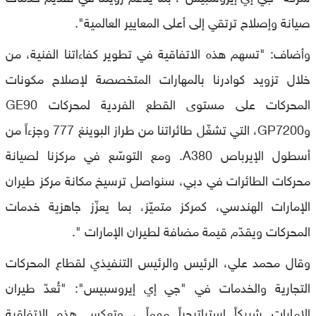
صيانة وإصلاح ترتقي إلى أعلى المعايير العالمية".
وأضاف: "تسهم هذه الاتفاقية في تطوير كفاءاتنا الفنية، من
خلال تزويد كوادرنا بالمهارات المتخصصة لإصلاح مكونات
المحركات على مستوى القطع الفردية لمحركات GE90
وGP7200، التي تشغّل طائراتنا من طراز البوينغ 777 وجزءاً من
أسطول الإيرباص A380. ومع التوسّع في مركزنا لصيانة
محركات الطائرات في دبي، سنواصل ترسيخ مكانة مركز طيران
الإمارات الهندسي، كمركز متميّز، بما يعزّز جاهزية خدمات
المحركات ويقدّم قيمة مضافة لطيران الإمارات ".
وقال محمد علي، الرئيس والرئيس التنفيذي لقطاع المحركات
التجارية والخدمات في "جي إي إيروسبيس": "تُعدّ طيران
الإمارات شريكاً استراتيجياً مهماً ، وتعكس هذه الاتفاقية