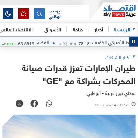
41
°C
أبوظبي
الرئيسية
أخبار
طاقة
الأسواق
الاقتصاد العالمي
الأميركي الخفيف
الفضة
63.5516
78.18
.37
%)
+
2.0716
(
0
%)
0
أخبار الشركات
طيران الإمارات تعزز قدرات صيانة
المحركات بشراكة مع "GE"
سكاي نيوز عربية - أبوظبي
11:51 - 14 مايو 2026