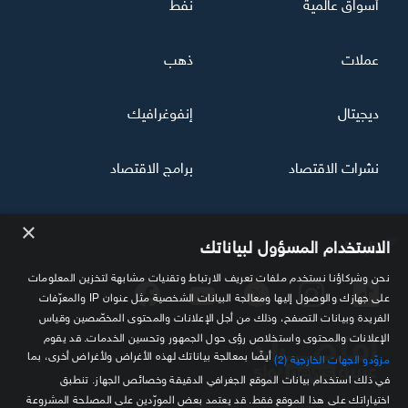
أسواق عالمية
نفط
عملات
ذهب
ديجيتال
إنفوغرافيك
نشرات الاقتصاد
برامج الاقتصاد
×
تابعنا
الاستخدام المسؤول لبياناتك
نحن وشركاؤنا نستخدم ملفات تعريف الارتباط وتقنيات مشابهة لتخزين المعلومات
على جهازك والوصول إليها ومعالجة البيانات الشخصية مثل عنوان IP والمعرّفات
الفريدة وبيانات التصفح، وذلك من أجل الإعلانات والمحتوى المخصّصين وقياس
الإعلانات والمحتوى واستخلاص رؤى حول الجمهور وتحسين الخدمات. قد يقوم
أيضًا بمعالجة بياناتك لهذه الأغراض ولأغراض أخرى، بما
مزوّدو الجهات الخارجية (2)
في ذلك استخدام بيانات الموقع الجغرافي الدقيقة وخصائص الجهاز. تنطبق
اختياراتك على هذا الموقع فقط. قد يعتمد بعض المورّدين على المصلحة المشروعة
مصدرك الموثوق للمعلومة الاقتصادية