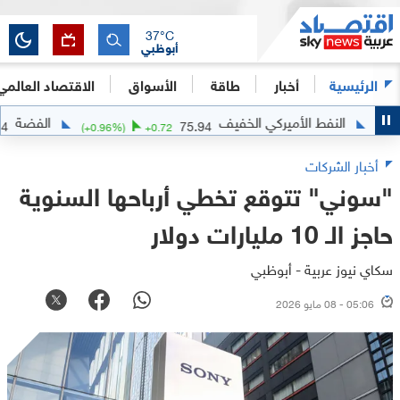
37
°C
أبوظبي
الرئيسية
أخبار
طاقة
الأسواق
الاقتصاد العالمي
النفط الأميركي الخفيف
الفضة
61.6424
75.94
(
+
0.96
%)
+
0.72
أخبار الشركات
"سوني" تتوقع تخطي أرباحها السنوية
حاجز الـ 10 مليارات دولار
سكاي نيوز عربية - أبوظبي
05:06 - 08 مايو 2026