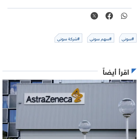
#سوني
#سهم سوني
#شركة سوني
اقرأ أيضاً