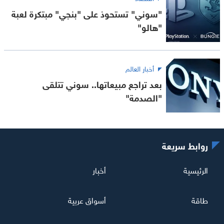
"سوني" تستحوذ على "بنجي" مبتكرة لعبة
"هالو"
أخبار العالم
بعد تراجع مبيعاتها.. سوني تتلقى
"الصدمة"
روابط سريعة
الرئيسية
أخبار
طاقة
أسواق عربية