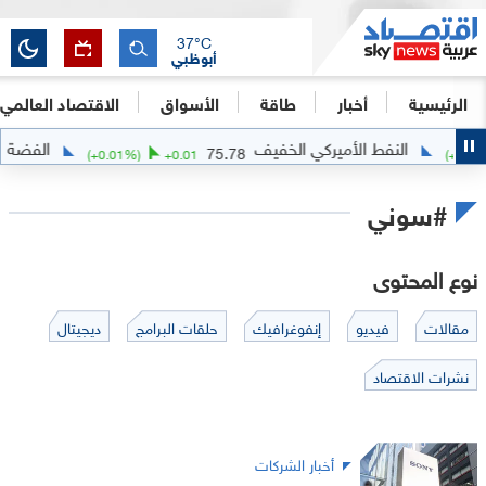
37
°C
أبوظبي
الرئيسية
أخبار
طاقة
الأسواق
الاقتصاد العالمي
النفط الأميركي الخفيف
الفضة
0789
75.78
(
+
0.01
%)
+
0.01
(
+
#سوني
نوع المحتوى
مقالات
فيديو
إنفوغرافيك
حلقات البرامج
ديجيتال
نشرات الاقتصاد
أخبار الشركات