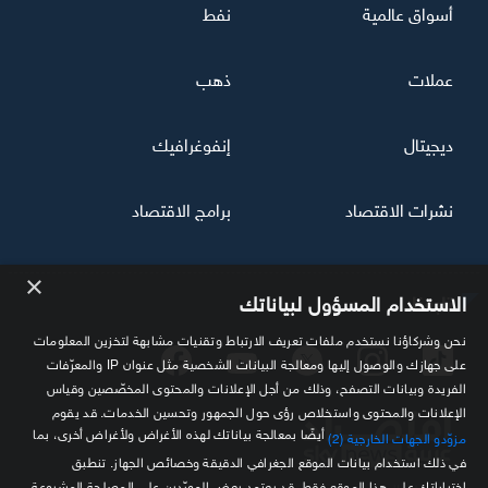
أسواق عالمية
نفط
عملات
ذهب
ديجيتال
إنفوغرافيك
نشرات الاقتصاد
برامج الاقتصاد
×
تابعنا
الاستخدام المسؤول لبياناتك
نحن وشركاؤنا نستخدم ملفات تعريف الارتباط وتقنيات مشابهة لتخزين المعلومات
على جهازك والوصول إليها ومعالجة البيانات الشخصية مثل عنوان IP والمعرّفات
الفريدة وبيانات التصفح، وذلك من أجل الإعلانات والمحتوى المخصّصين وقياس
الإعلانات والمحتوى واستخلاص رؤى حول الجمهور وتحسين الخدمات. قد يقوم
أيضًا بمعالجة بياناتك لهذه الأغراض ولأغراض أخرى، بما
مزوّدو الجهات الخارجية (2)
في ذلك استخدام بيانات الموقع الجغرافي الدقيقة وخصائص الجهاز. تنطبق
اختياراتك على هذا الموقع فقط. قد يعتمد بعض المورّدين على المصلحة المشروعة
مصدرك الموثوق للمعلومة الاقتصادية