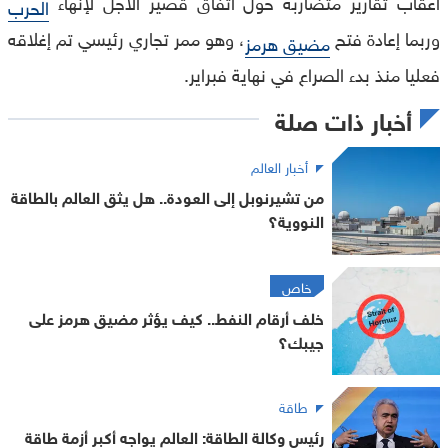
أعقاب تقارير متضاربة حول اتفاق قصير الأجل لإنهاء
الحرب
وربما إعادة فتح
، وهو ممر تجاري رئيسي تم إغلاقه
مضيق هرمز
فعليا منذ بدء الصراع في نهاية فبراير.
أخبار ذات صلة
أخبار العالم
من تشيرنوبل إلى العودة.. هل يثق العالم بالطاقة
النووية؟
خاص
خلف أرقام النفط.. كيف يؤثر مضيق هرمز على
جيبك؟
طاقة
رئيس وكالة الطاقة: العالم يواجه أكبر أزمة طاقة