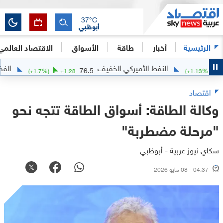
37
°C
أبوظبي
الرئيسية
أخبار
طاقة
الأسواق
الاقتصاد العالمي
النفط الأميركي الخفيف
الفضة
221
76.5
(
+
1.7
%)
+
1.28
(
+
1.13
اقتصاد
وكالة الطاقة: أسواق الطاقة تتجه نحو
"مرحلة مضطربة"
سكاي نيوز عربية - أبوظبي
04:37 - 08 مايو 2026