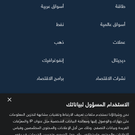
طاقة
أسواق عربية
أسواق عالمية
نفط
عملات
ذهب
ديجيتال
إنفوغرافيك
نشرات الاقتصاد
برامج الاقتصاد
×
تابعنا
الاستخدام المسؤول لبياناتك
نحن وشركاؤنا نستخدم ملفات تعريف الارتباط وتقنيات مشابهة لتخزين المعلومات
على جهازك والوصول إليها ومعالجة البيانات الشخصية مثل عنوان IP والمعرّفات
الفريدة وبيانات التصفح، وذلك من أجل الإعلانات والمحتوى المخصّصين وقياس
الإعلانات والمحتوى واستخلاص رؤى حول الجمهور وتحسين الخدمات. قد يقوم