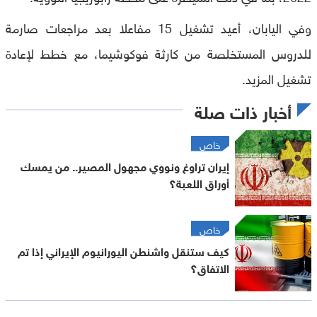
وفي اليابان، أعيد تشغيل 15 مفاعلا بعد مراجعات صارمة
للدروس المستخلصة من كارثة فوكوشيما، مع خطط لإعادة
تشغيل المزيد.
أخبار ذات صلة
خاص
إيران تراوغ ونووي مجهول المصير.. من يمسك
أوراق اللعبة؟
خاص
كيف ستنقل واشنطن اليورانيوم الإيراني إذا تم
الاتفاق؟