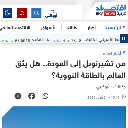
41
°C
أبوظبي
الرئيسية
أخبار
طاقة
الأسواق
الاقتصاد العالمي
 الأميركي الخفيف
الفضة
63.5516
78.18
37
%)
+
2.0716
(
0
%)
0
أخبار العالم
من تشيرنوبل إلى العودة.. هل يثق
العالم بالطاقة النووية؟
وكالات - أبوظبي
15:15 - 24 أبريل 2026