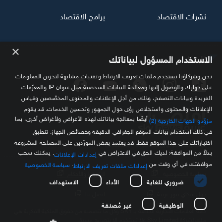
نشرات الاقتصاد
برامج الاقتصاد
×
تابعنا
الاستخدام المسؤول لبياناتك
نحن وشركاؤنا نستخدم ملفات تعريف الارتباط وتقنيات مشابهة لتخزين المعلومات
على جهازك والوصول إليها ومعالجة البيانات الشخصية مثل عنوان IP والمعرّفات
الفريدة وبيانات التصفح، وذلك من أجل الإعلانات والمحتوى المخصّصين وقياس
الإعلانات والمحتوى واستخلاص رؤى حول الجمهور وتحسين الخدمات. قد يقوم
أيضًا بمعالجة بياناتك لهذه الأغراض ولأغراض أخرى، بما
مزوّدو الجهات الخارجية (2)
في ذلك استخدام بيانات الموقع الجغرافي الدقيقة وخصائص الجهاز. تنطبق
اختياراتك على هذا الموقع فقط. قد يعتمد بعض المورّدين على المصلحة المشروعة
مصدرك الموثوق للمعلومة الاقتصادية
بدلاً من الموافقة؛ لديك الحق في الاعتراض في
. يمكنك سحب
إعدادات الإعلانات
موافقتك في أي وقت من
.
سياسة الخصوصية
إعدادات ملفات تعريف الارتباط
سياسة الخصوصية
الشروط والأحكام
ضروري للغاية
الأداء
الاستهداف
حول سكاي نيوز عربية
اتصل بنا
الوظيفية
غير مُصنفة
كافة العلامات التجارية الخاصة بـ SKY وكل ما تتضمنه من حقوق الملكية الفكرية هي
ملك لشركة Sky Limited ولا تستخدم إلا بتصريح مسبق