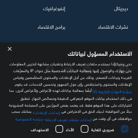
ديجيتال
إنفوغرافيك
نشرات الاقتصاد
برامج الاقتصاد
×
تابعنا
الاستخدام المسؤول لبياناتك
نحن وشركاؤنا نستخدم ملفات تعريف الارتباط وتقنيات مشابهة لتخزين المعلومات
على جهازك والوصول إليها ومعالجة البيانات الشخصية مثل عنوان IP والمعرّفات
الفريدة وبيانات التصفح، وذلك من أجل الإعلانات والمحتوى المخصّصين وقياس
الإعلانات والمحتوى واستخلاص رؤى حول الجمهور وتحسين الخدمات. قد يقوم
أيضًا بمعالجة بياناتك لهذه الأغراض ولأغراض أخرى، بما
مزوّدو الجهات الخارجية (2)
في ذلك استخدام بيانات الموقع الجغرافي الدقيقة وخصائص الجهاز. تنطبق
اختياراتك على هذا الموقع فقط. قد يعتمد بعض المورّدين على المصلحة المشروعة
مصدرك الموثوق للمعلومة الاقتصادية
بدلاً من الموافقة؛ لديك الحق في الاعتراض في
. يمكنك سحب
إعدادات الإعلانات
موافقتك في أي وقت من
.
سياسة الخصوصية
إعدادات ملفات تعريف الارتباط
سياسة الخصوصية
الشروط والأحكام
ضروري للغاية
الأداء
الاستهداف
حول سكاي نيوز عربية
اتصل بنا