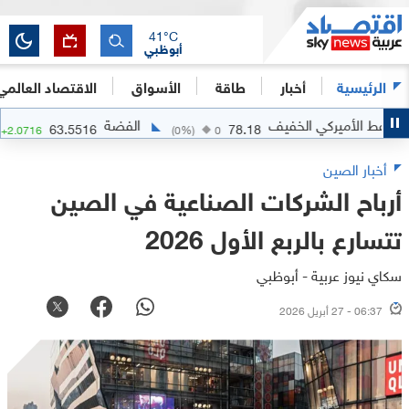
41
°C
أبوظبي
الرئيسية
أخبار
طاقة
الأسواق
الاقتصاد العالمي
ط الأميركي الخفيف
الفضة
63.5516
78.18
7
%)
+
2.0716
(
0
%)
0
أخبار الصين
أرباح الشركات الصناعية في الصين
تتسارع بالربع الأول 2026
سكاي نيوز عربية - أبوظبي
06:37 - 27 أبريل 2026