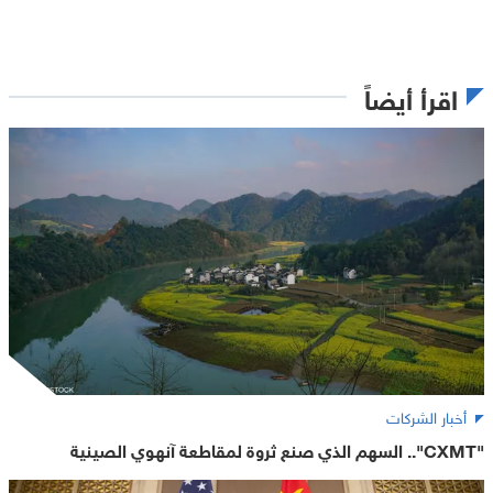
اقرأ أيضاً
أخبار الشركات
"CXMT".. السهم الذي صنع ثروة لمقاطعة آنهوي الصينية