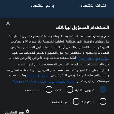
نشرات الاقتصاد
برامج الاقتصاد
×
تابعنا
الاستخدام المسؤول لبياناتك
نحن وشركاؤنا نستخدم ملفات تعريف الارتباط وتقنيات مشابهة لتخزين المعلومات
على جهازك والوصول إليها ومعالجة البيانات الشخصية مثل عنوان IP والمعرّفات
الفريدة وبيانات التصفح، وذلك من أجل الإعلانات والمحتوى المخصّصين وقياس
الإعلانات والمحتوى واستخلاص رؤى حول الجمهور وتحسين الخدمات. قد يقوم
أيضًا بمعالجة بياناتك لهذه الأغراض ولأغراض أخرى، بما
مزوّدو الجهات الخارجية (2)
في ذلك استخدام بيانات الموقع الجغرافي الدقيقة وخصائص الجهاز. تنطبق
اختياراتك على هذا الموقع فقط. قد يعتمد بعض المورّدين على المصلحة المشروعة
مصدرك الموثوق للمعلومة الاقتصادية
بدلاً من الموافقة؛ لديك الحق في الاعتراض في
. يمكنك سحب
إعدادات الإعلانات
موافقتك في أي وقت من
.
سياسة الخصوصية
إعدادات ملفات تعريف الارتباط
سياسة الخصوصية
الشروط والأحكام
ضروري للغاية
الأداء
الاستهداف
حول سكاي نيوز عربية
اتصل بنا
الوظيفية
غير مُصنفة
كافة العلامات التجارية الخاصة بـ SKY وكل ما تتضمنه من حقوق الملكية الفكرية هي
ملك لشركة Sky Limited ولا تستخدم إلا بتصريح مسبق
عرض التفاصيل