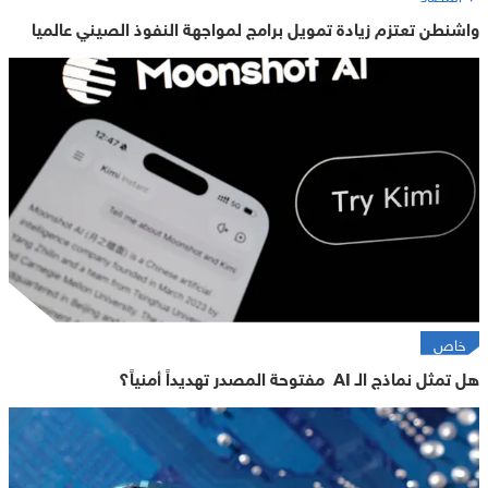
واشنطن تعتزم زيادة تمويل برامج لمواجهة النفوذ الصيني عالميا
خاص
هل تمثل نماذج الـ AI مفتوحة المصدر تهديداً أمنياً؟