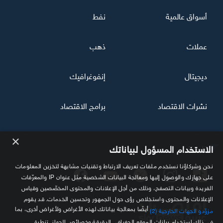
أسواق عالمية
نفط
عملات
ذهب
ديجيتال
إنفوغرافيك
نشرات الاقتصاد
برامج الاقتصاد
×
تابعنا
الاستخدام المسؤول لبياناتك
نحن وشركاؤنا نستخدم ملفات تعريف الارتباط وتقنيات مشابهة لتخزين المعلومات
على جهازك والوصول إليها ومعالجة البيانات الشخصية مثل عنوان IP والمعرّفات
الفريدة وبيانات التصفح، وذلك من أجل الإعلانات والمحتوى المخصّصين وقياس
الإعلانات والمحتوى واستخلاص رؤى حول الجمهور وتحسين الخدمات. قد يقوم
أيضًا بمعالجة بياناتك لهذه الأغراض ولأغراض أخرى، بما
مزوّدو الجهات الخارجية (2)
في ذلك استخدام بيانات الموقع الجغرافي الدقيقة وخصائص الجهاز. تنطبق