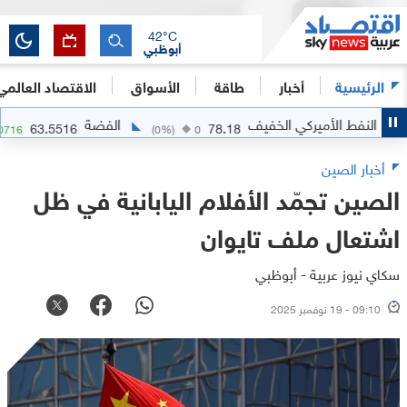
42
°C
أبوظبي
الرئيسية
أخبار
طاقة
الأسواق
الاقتصاد العالمي
نفط الأميركي الخفيف
الفضة
63.5516
78.18
)
+
2.0716
(
0
%)
0
أخبار الصين
الصين تجمّد الأفلام اليابانية في ظل
اشتعال ملف تايوان
سكاي نيوز عربية - أبوظبي
09:10 - 19 نوفمبر 2025