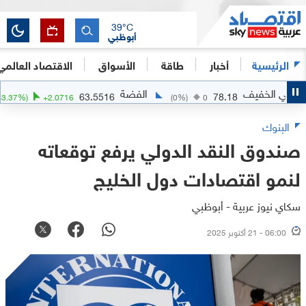
39
°C
أبوظبي
الرئيسية
أخبار
طاقة
الأسواق
الاقتصاد العالمي
يف
الفضة
الذه
63.5516
78.18
(
+
3.37
%)
+
2.0716
(
0
%)
0
البنوك
صندوق النقد الدولي يرفع توقعاته
لنمو اقتصادات دول الخليج
سكاي نيوز عربية - أبوظبي
06:00 - 21 أكتوبر 2025