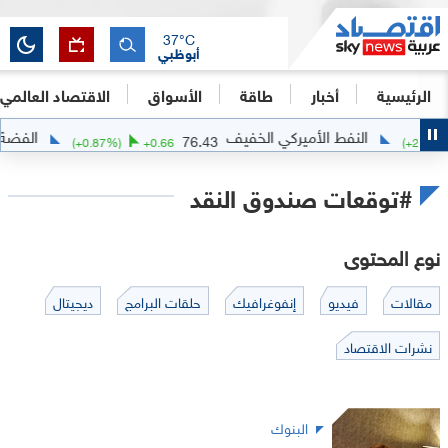
37
°C
أبوظبي
الرئيسية
أخبار
طاقة
الأسواق
الاقتصاد العالمي
النفط الأميركي الخفيف
الفضة
.4801
76.43
(
+
0.87
%)
+
0.66
(
#توقعات صندوق النقد
نوع المحتوى
مقالات
فيديو
إنفوغرافيك
حلقات البرامج
ديجيتال
نشرات الاقتصاد
البنوك