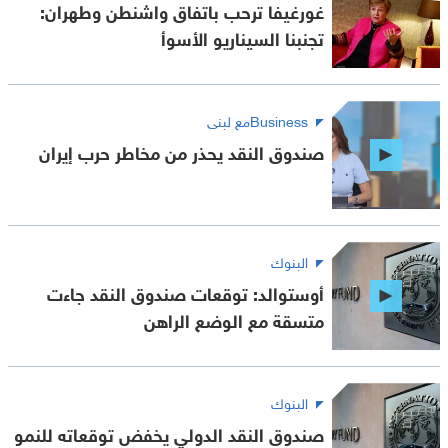
غورغيفا ترحب باتفاق واشنطن وطهران:
تجنبنا السيناريو الأسوأ
Businessمع لبنى
صندوق النقد يحذر من مخاطر حرب إيران
البنوك
أوستوالد: توقعات صندوق النقد جاءت
متسقة مع الوضع الراهن
البنوك
صندوق النقد الدولي يخفض توقعاته للنمو