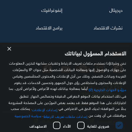
ديجيتال
إنفوغرافيك
نشرات الاقتصاد
برامج الاقتصاد
×
تابعنا
الاستخدام المسؤول لبياناتك
نحن وشركاؤنا نستخدم ملفات تعريف الارتباط وتقنيات مشابهة لتخزين المعلومات
على جهازك والوصول إليها ومعالجة البيانات الشخصية مثل عنوان IP والمعرّفات
الفريدة وبيانات التصفح، وذلك من أجل الإعلانات والمحتوى المخصّصين وقياس
الإعلانات والمحتوى واستخلاص رؤى حول الجمهور وتحسين الخدمات. قد يقوم
أيضًا بمعالجة بياناتك لهذه الأغراض ولأغراض أخرى، بما
مزوّدو الجهات الخارجية (2)
في ذلك استخدام بيانات الموقع الجغرافي الدقيقة وخصائص الجهاز. تنطبق
اختياراتك على هذا الموقع فقط. قد يعتمد بعض المورّدين على المصلحة المشروعة
مصدرك الموثوق للمعلومة الاقتصادية
بدلاً من الموافقة؛ لديك الحق في الاعتراض في
. يمكنك سحب
إعدادات الإعلانات
موافقتك في أي وقت من
.
سياسة الخصوصية
إعدادات ملفات تعريف الارتباط
سياسة الخصوصية
الشروط والأحكام
ضروري للغاية
الأداء
الاستهداف