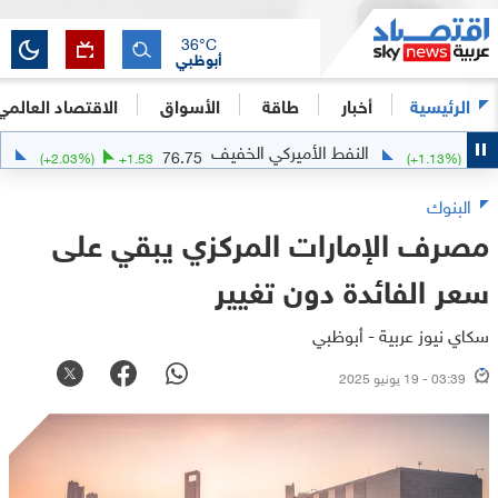
36
°C
أبوظبي
الرئيسية
أخبار
طاقة
الأسواق
الاقتصاد العالمي
النفط الأميركي الخفيف
الفضة
76.75
(
+
2.03
%)
+
1.53
(
+
1.13
%
البنوك
مصرف الإمارات المركزي يبقي على
سعر الفائدة دون تغيير
سكاي نيوز عربية - أبوظبي
03:39 - 19 يونيو 2025