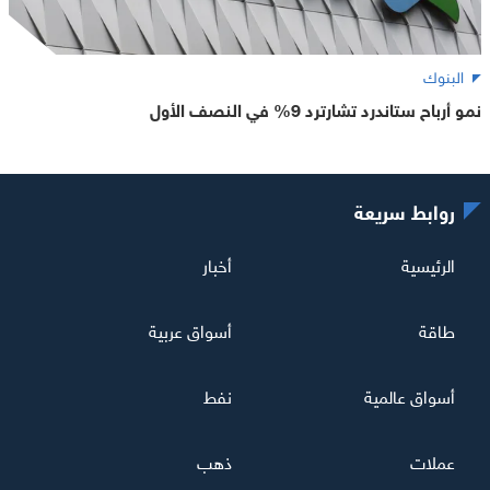
البنوك
نمو أرباح ستاندرد تشارترد 9% في النصف الأول
روابط سريعة
الرئيسية
أخبار
طاقة
أسواق عربية
أسواق عالمية
نفط
عملات
ذهب