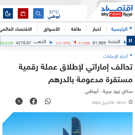
37
°C
أبوظبي
الرئيسية
أخبار
طاقة
الأسواق
الاقتصاد العالمي
لفضة
الذهب
4278.67
61.969
78
%)
+
33.2725
(
-0.18
%)
-0.1088
أخبار الإمارات
تحالف إماراتي لإطلاق عملة رقمية
مستقرة مدعومة بالدرهم
سكاي نيوز عربية - أبوظبي
05:41 - 29 أبريل 2025