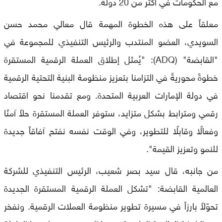
مع الحكومات في أكثر من 20 دولة.
معلقاً على هذه الخطوة المهمة قال معالي محمد حسن
السويدي، العضو المنتدب والرئيس التنفيذي للمجموعة في
"القابضة" (ADQ): "يُمثل إطلاق العملة الرقمية المستقرة
خطوةً محوريةً في التزامنا بتعزيز منظومة البنية التحتية الرقمية
في دولة الإمارات العربية المتحدة. ومع تقدمنا نحو اقتصاد
رقمي ومترابط بشكل متزايد، ستوفر العملة المستقرة حلاً آمنًا
وفعالًا وقابلًا للتطوير، وفي الوقت نفسه نفتح آفاقاً جديدة
للنمو وتعزيز القيمة".
من جانبه، قال سيد بصر شعيب، الرئيس التنفيذي للشركة
العالمية القابضة: "تشكل العملة الرقمية المستقرة الجديدة
تحوّلاً بارزاً في مسيرة تطوير منظومة العملات الرقمية. ونفخر