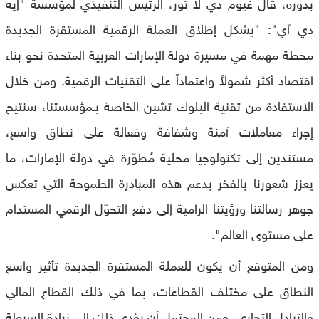
بدوره، قال غيوم دي لا تور، الرئيس التنفيذي لمؤسسة "إيه
دي آي": "يشكل إطلاق العملة الرقمية المستقرة الجديدة
محطة مهمة في مسيرة دولة الإمارات العربية المتحدة نحو بناء
اقتصاد أكثر شمولاً واعتماداً على التقنيات الرقمية. ومن خلال
الاستفادة من تقنية البلوك تشين الخاصة بـمؤسستنا، سنتيح
إجراء معاملات آمنة وشفافة وفعالة على نطاق واسع،
مستندين إلى تكنولوجيا محلية مُطوّرة في دولة الإمارات، ما
يعزز شعورنا بالفخر بدعم هذه المبادرة الطموحة التي تعكس
جوهر رسالتنا ورؤيتنا الرامية إلى دفع التحوّل الرقمي المستدام
على مستوى العالم".
ومن المتوقع أن يكون للعملة المستقرة الجديدة تأثير واسع
النطاق على مختلف القطاعات، بما في ذلك القطاع المالي
والتبادل التجاري، ومن المحتمل أن يؤدي ذلك إلى زيادة السيولة