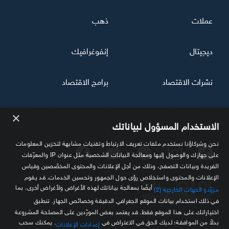
عملات
ذهب
ديجيتال
إنفوغرافيك
نشرات الاقتصاد
برامج الاقتصاد
×
تابعنا
الاستخدام المسؤول لبياناتك
نحن وشركاؤنا نستخدم ملفات تعريف الارتباط وتقنيات مشابهة لتخزين المعلومات
على جهازك والوصول إليها ومعالجة البيانات الشخصية مثل عنوان IP والمعرّفات
الفريدة وبيانات التصفح، وذلك من أجل الإعلانات والمحتوى المخصّصين وقياس
الإعلانات والمحتوى واستخلاص رؤى حول الجمهور وتحسين الخدمات. قد يقوم
أيضًا بمعالجة بياناتك لهذه الأغراض ولأغراض أخرى، بما
مزوّدو الجهات الخارجية (2)
في ذلك استخدام بيانات الموقع الجغرافي الدقيقة وخصائص الجهاز. تنطبق
اختياراتك على هذا الموقع فقط. قد يعتمد بعض المورّدين على المصلحة المشروعة
مصدرك الموثوق للمعلومة الاقتصادية
بدلاً من الموافقة؛ لديك الحق في الاعتراض في
. يمكنك سحب
إعدادات الإعلانات