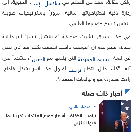
ولكن فعّالة، تمتد من التحكم في
الحيوية، إلى
سلاسل الإمداد
إدارة ذكية لاحتياطياتها المالية، مروراً باستراتيجيات طويلة
النفس ترسخ حضورها العالمي.
في هذا السياق، نشرت صحيفة "فايننشال تايمز" البريطانية
مقالا، يعتبر فيه أن "موقف ترامب أضعف بكثير مما كان يظن
في لعبة
التي يلعبها مع
"، مشدداً على
الرسوم الجمركية
الصين
أنه "كلما طال انتظار
لقبول هذا الأمر بشكل قاطع،
ترامب
زادت خسارته هو والولايات المتحدة".
أخبار ذات صلة
اقتصاد عالمي
ترامب: انخفاض أسعار جميع المنتجات تقريبا بما
فيها البنزين