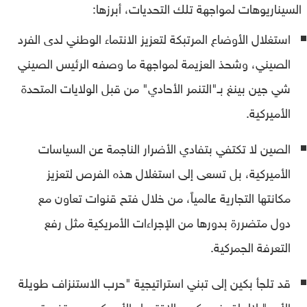
السيناريوهات لمواجهة تلك التحديات، أبرزها:
استغلال الأوضاع المرتبكة لتعزيز الانتماء الوطني لدى الفرد
الصيني، وشحذ العزيمة لمواجهة ما وصفه الرئيس الصيني
شي جين بينغ بـ"التنمر الأحادي" من قبل الولايات المتحدة
الأميركية.
الصين لا تكتفي بتفادي الأضرار الناجمة عن السياسات
الأميركية، بل تسعى إلى استغلال هذه الفرص لتعزيز
مكانتها التجارية عالمياً، من خلال فتح قنوات تعاون مع
دول متضررة بدورها من الإجراءات الأمريكية مثل رفع
التعرفة الجمركية.
قد تلجأ بكين إلى تبني استراتيجية "حرب الاستنزاف طويلة
الأمد" لإلحاق ضرر كبير بالاقتصاد الأميركي، مستفيدة من