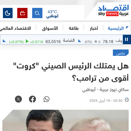
43
°C
أبوظبي
الرئيسية
أخبار
طاقة
الأسواق
الاقتصاد العالمي
الفضة
الذهب
.7114
63.5516
7
(
+
3.37
%)
+
2.0716
(
0
%)
0
خاص
هل يمتلك الرئيس الصيني "كروت"
أقوى من ترامب؟
سكاي نيوز عربية - أبوظبي
05:30 - 16 أبريل 2025