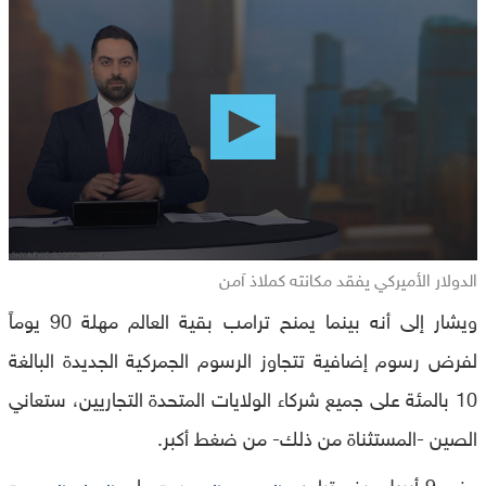
0
seconds
of
0
seconds
الدولار الأميركي يفقد مكانته كملاذ آمن
ويشار إلى أنه بينما يمنح ترامب بقية العالم مهلة 90 يوماً
لفرض رسوم إضافية تتجاوز الرسوم الجمركية الجديدة البالغة
10 بالمئة على جميع شركاء الولايات المتحدة التجاريين، ستعاني
الصين -المستثناة من ذلك- من ضغط أكبر.
وفي 9 أبريل، رفع ترامب
على