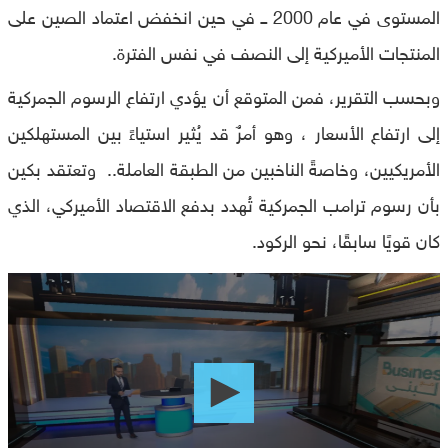
المستوى في عام 2000 ــ في حين انخفض اعتماد الصين على
المنتجات الأميركية إلى النصف في نفس الفترة.
وبحسب التقرير، فمن المتوقع أن يؤدي ارتفاع الرسوم الجمركية
إلى ارتفاع الأسعار ، وهو أمرٌ قد يُثير استياءً بين المستهلكين
الأمريكيين، وخاصةً الناخبين من الطبقة العاملة.. وتعتقد بكين
بأن رسوم ترامب الجمركية تُهدد بدفع الاقتصاد الأميركي، الذي
كان قويًا سابقًا، نحو الركود.
0
seconds
of
0
seconds