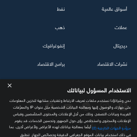
أسواق عالمية
نفط
عملات
ذهب
ديجيتال
إنفوغرافيك
نشرات الاقتصاد
برامج الاقتصاد
×
تابعنا
الاستخدام المسؤول لبياناتك
نحن وشركاؤنا نستخدم ملفات تعريف الارتباط وتقنيات مشابهة لتخزين المعلومات
على جهازك والوصول إليها ومعالجة البيانات الشخصية مثل عنوان IP والمعرّفات
الفريدة وبيانات التصفح، وذلك من أجل الإعلانات والمحتوى المخصّصين وقياس
الإعلانات والمحتوى واستخلاص رؤى حول الجمهور وتحسين الخدمات. قد يقوم
أيضًا بمعالجة بياناتك لهذه الأغراض ولأغراض أخرى، بما
مزوّدو الجهات الخارجية (2)
في ذلك استخدام بيانات الموقع الجغرافي الدقيقة وخصائص الجهاز. تنطبق