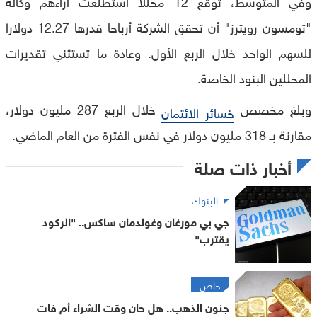
وفي المتوسط، توقع 12 محللا استطلعت آراءهم وكالة
"تومسون رويترز" أن تحقق الشركة أرباحا قدرها 12.27 دولارا
للسهم الواحد خلال الربع الأول. وعادة ما تستثني تقديرات
المحللين البنود الخاصة.
وبلغ مخصص
خلال الربع 287 مليون دولار،
خسائر الائتمان
مقارنة بـ 318 مليون دولار في نفس الفترة من العام الماضي.
أخبار ذات صلة
البنوك
جي بي مورغان وغولدمان ساكس.. "الركود
يقترب"
خاص
جنون الذهب.. هل حان وقت الشراء أم فات