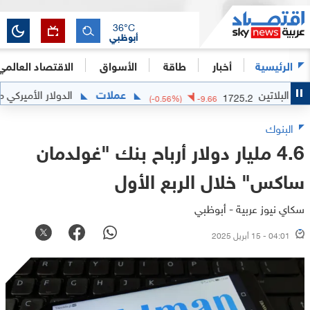
36
°C
أبوظبي
الرئيسية
أخبار
طاقة
الأسواق
الاقتصاد العالمي
بلاتين
عملات
الدولار الأميركي مقابل 
1725.2
(
-0.56
%)
-9.66
البنوك
4.6 مليار دولار أرباح بنك "غولدمان
ساكس" خلال الربع الأول
سكاي نيوز عربية - أبوظبي
04:01 - 15 أبريل 2025