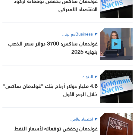
غولدمان ساكس يخفض توقعاته لركود
الاقتصاد الأميركي
Businessمع لبنى
غولدمان ساكس: 3700 دولار سعر الذهب
بنهاية 2025
البنوك
4.6 مليار دولار أرباح بنك "غولدمان ساكس"
خلال الربع الأول
اقتصاد عالمي
غولدمان يخفض توقعاته لأسعار النفط