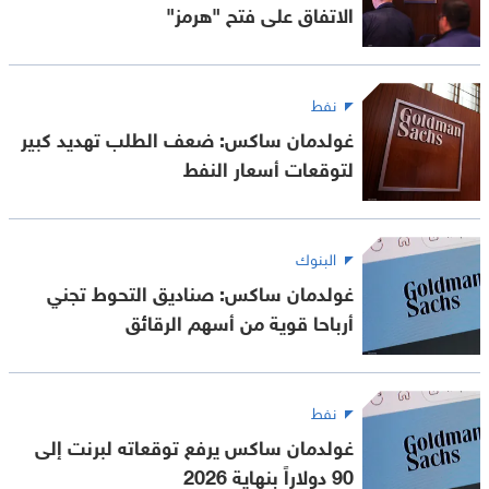
الاتفاق على فتح "هرمز"
نفط
غولدمان ساكس: ضعف الطلب تهديد كبير
لتوقعات أسعار النفط
البنوك
غولدمان ساكس: صناديق التحوط تجني
أرباحا قوية من أسهم الرقائق
نفط
غولدمان ساكس يرفع توقعاته لبرنت إلى
90 دولاراً بنهاية 2026