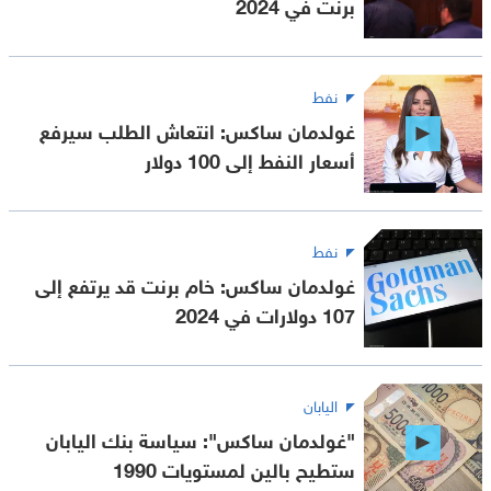
برنت في 2024
نفط
غولدمان ساكس: انتعاش الطلب سيرفع
أسعار النفط إلى 100 دولار
نفط
غولدمان ساكس: خام برنت قد يرتفع إلى
107 دولارات في 2024
اليابان
"غولدمان ساكس": سياسة بنك اليابان
ستطيح بالين لمستويات 1990