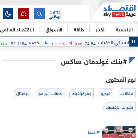
38
°C
أبوظبي
الرئيسية
أخبار
طاقة
الأسواق
الاقتصاد العالمي
كي الخفيف
الفضة
62.1154
74.84
06
%)
+
0.0376
(
-0.51
%)
-0.38
#بنك غولدمان ساكس
نوع المحتوى
مقالات
فيديو
إنفوغرافيك
حلقات البرامج
ديجيتال
نشرات الاقتصاد
نفط