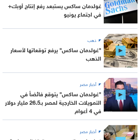
غولدمان ساكس يستبعد رفع إنتاج أوبك+
في اجتماع يونيو
ذهب
"غولدمان ساكس" يرفع توقعاتها لأسعار
الذهب
أخبار مصر
"غولدمان ساكس" يتوقع فائضاً في
التمويلات الخارجية لمصر بـ26.5 مليار دولار
في 4 أعوام
أخبار مصر