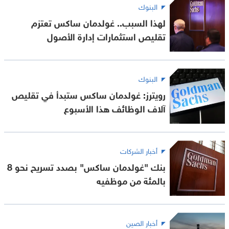
البنوك
لهذا السبب.. غولدمان ساكس تعتزم
تقليص استثمارات إدارة الأصول
البنوك
رويترز: غولدمان ساكس ستبدأ في تقليص
آلاف الوظائف هذا الأسبوع
أخبار الشركات
بنك "غولدمان ساكس" بصدد تسريح نحو 8
بالمئة من موظفيه
أخبار الصين