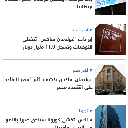
بريطانيا
أخبار أميركا
إيرادات "غولدمان ساكس" تتخطى
التوقعات وتسجل 11.9 مليار دولار
أخبار مصر
غولدمان ساكس تكشف تأثير "سعر الفائدة"
على اقتصاد مصر
كورونا
ساكس: تفشي كورونا سيلحق ضررا بالنمو
في الصين وأميركا