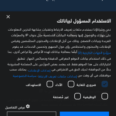
×
تابعنا
الاستخدام المسؤول لبياناتك
نحن وشركاؤنا نستخدم ملفات تعريف الارتباط وتقنيات مشابهة لتخزين المعلومات
على جهازك والوصول إليها ومعالجة البيانات الشخصية مثل عنوان IP والمعرّفات
الفريدة وبيانات التصفح، وذلك من أجل الإعلانات والمحتوى المخصّصين وقياس
الإعلانات والمحتوى واستخلاص رؤى حول الجمهور وتحسين الخدمات. قد يقوم
أيضًا بمعالجة بياناتك لهذه الأغراض ولأغراض أخرى، بما
مزوّدو الجهات الخارجية (2)
في ذلك استخدام بيانات الموقع الجغرافي الدقيقة وخصائص الجهاز. تنطبق
اختياراتك على هذا الموقع فقط. قد يعتمد بعض المورّدين على المصلحة المشروعة
مصدرك الموثوق للمعلومة الاقتصادية
بدلاً من الموافقة؛ لديك الحق في الاعتراض في
. يمكنك سحب
إعدادات الإعلانات
موافقتك في أي وقت من
.
سياسة الخصوصية
إعدادات ملفات تعريف الارتباط
سياسة الخصوصية
الشروط والأحكام
ضروري للغاية
الأداء
الاستهداف
حول سكاي نيوز عربية
اتصل بنا
الوظيفية
غير مُصنفة
كافة العلامات التجارية الخاصة بـ SKY وكل ما تتضمنه من حقوق الملكية الفكرية هي
ملك لشركة Sky Limited ولا تستخدم إلا بتصريح مسبق
عرض التفاصيل