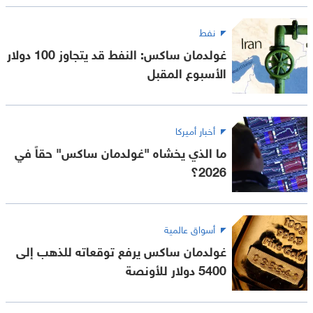
نفط
غولدمان ساكس: النفط قد يتجاوز 100 دولار
الأسبوع المقبل
أخبار أميركا
ما الذي يخشاه "غولدمان ساكس" حقاً في
2026؟
أسواق عالمية
غولدمان ساكس يرفع توقعاته للذهب إلى
5400 دولار للأونصة