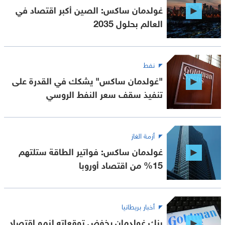
غولدمان ساكس: الصين أكبر اقتصاد في
العالم بحلول 2035
نفط
"غولدمان ساكس" يشكك في القدرة على
تنفيذ سقف سعر النفط الروسي
أزمة الغاز
غولدمان ساكس: فواتير الطاقة ستلتهم
15% من اقتصاد أوروبا
أخبار بريطانيا
بنك غولدمان يخفض توقعاته لنمو اقتصاد