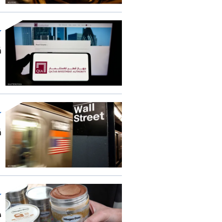
ق
ق
ج