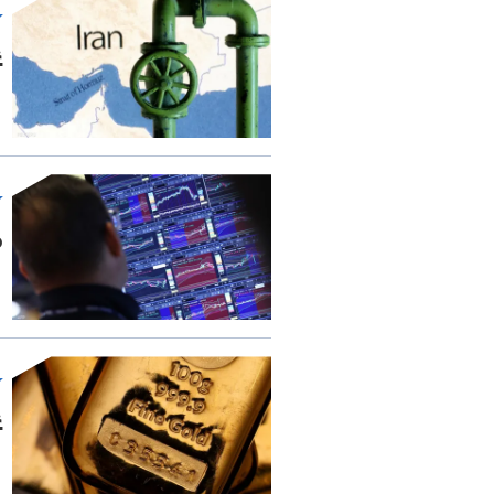
غ
م
غ