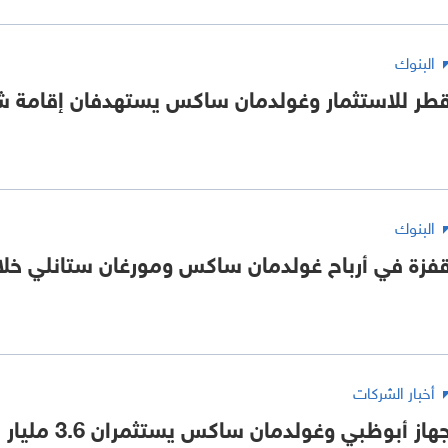
البنوك
طر للاستثمار وغولدمان ساكس يستهدفان إقامة شر
البنوك
فزة في أرباح غولدمان ساكس ومورغان ستانلي خلال 
أخبار الشركات
هاز أبوظبي وغولدمان ساكس يستثمران 3.6 مليار يورو في فرونيري