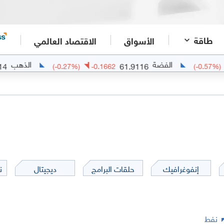
طاقة
الأسواق
الاقتصاد العالمي
الفضة
الذهب
4260.6714
61.9116
739
(
-0.27
%)
-0.1662
إنفوغرافيك
حلقات البرامج
ديجيتال
ن
نفط