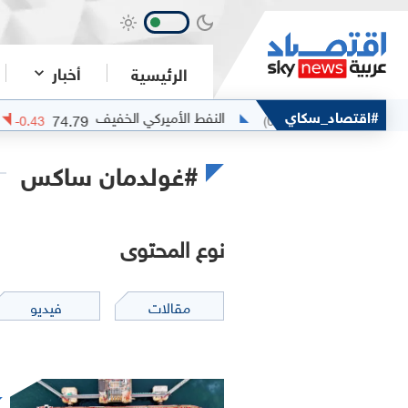
أخبار
الرئيسية
#اقتصاد_سكاي
النفط الأميركي الخفيف
74.79
(
-0.57
%)
-0.43
(
0
%)
0
#غولدمان ساكس
نوع المحتوى
مقالات
فيديو