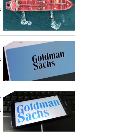
غ
غ
غ