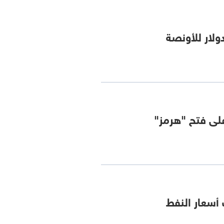
على فتح "هرمز"
أسعار النفط