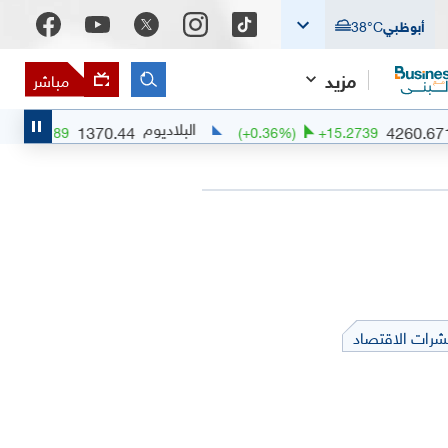
أبوظبي
°C
38
مزيد
مباشر
البلاديوم
1370.44
(
+
0.52
%)
+
7.0389
(
+
0.36
%)
+
15.2
شرات الاقتصاد