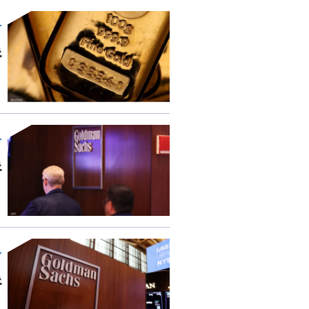
غ
غ
غ