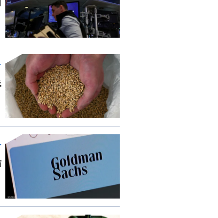
ا
غ
ت