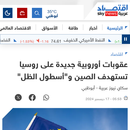
35
°C
أبوظبي
الرئيسية
أخبار
طاقة
الأسواق
الاقتصاد العالمي
النفط الأميركي الخفيف
الفضة
1851
74.61
(
-1.53
%)
-1.16
(
+
اقتصاد
عقوبات أوروبية جديدة على روسيا
تستهدف الصين و"أسطول الظل"
سكاي نيوز عربية - أبوظبي
05:53 - 17 ديسمبر 2024