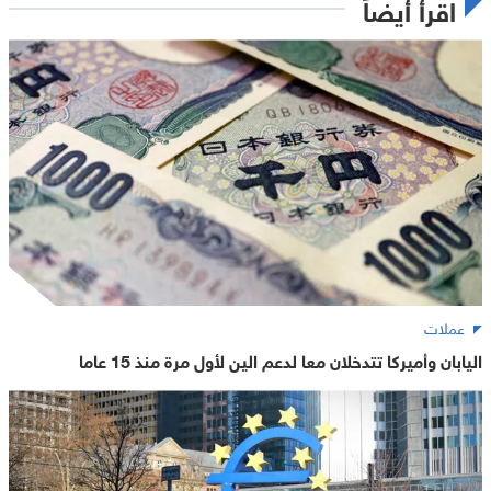
اقرأ أيضاً
عملات
اليابان وأميركا تتدخلان معا لدعم الين لأول مرة منذ 15 عاما