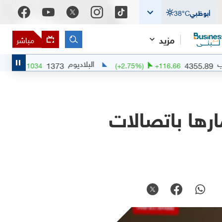
أبوظبي
°C
38
مزيد
مباشر
البلاديوم
1373
(
+
0.15
%)
+
2.1034
(
+
2.75
%)
+
116.6
ارها باتصالات