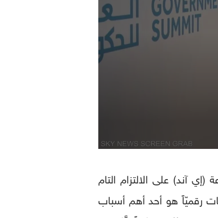
إي آند) على الالتزام التام
ت رقميّاً هو أحد أهم أسباب