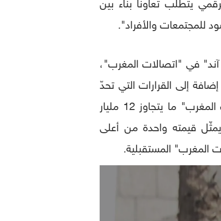
ي يتطلب تعاوناً بنَّاء بين
د للمجتمعات والأفراد".
ي آند" في "اتصالات المغرب"،
إضافة إلى القرارات التي تحدّ
من مقدرة "اتصالات المغرب" على المنافسة في السوق، والتي كبَّدت "اتصالات المغرب" ما يتجاوز 12 مليار
الماضية، ما يمثّل قيمته واحدة من أعلى
ت المغرب" المستقبلية.
0
seconds
of
0
seconds
Volume