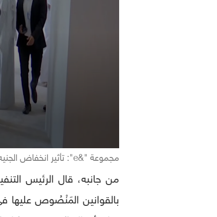
مجموعة "&e": تأثير انخفاض الجنيه طفيف على أرباح اتصالات مصر
من جانبه، قال الرئيس التنف
بالقوانين المَنْصُوص عليها 