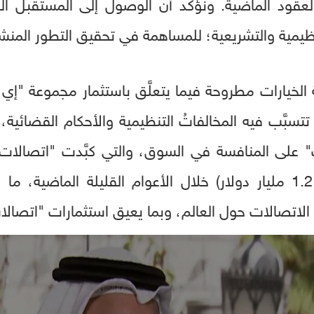
عقود الماضية. ونؤكّد أن الوصول إلى المستقبل الرقم
يمية والتشريعية؛ للمساهمة في تحقيق التطور المنشو
ة الخيارات مطروحة فيما يتعلَّق باستثمار مجموعة "إ
سبَّب فيه المخالفاتُ التنظيمية والأحكام القضائية، 
درهم مغربي (أي ما يتجاوز 1.2 مليار دولار) خلال الأعوام القليلة 
الاتصالات حول العالم، وبما يعيق استثمارات "اتصالا