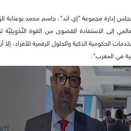
لس إدارة مجموعة "إي آند"، جاسم محمد بوعتابة الزع
المي إلى الاستفادة القصوى من القوة التَّحْوِيلِيَّة 
الخدمات الحكومية الذكية والحلول الرقمية للأفراد، إلا أ
لية في المغرب".