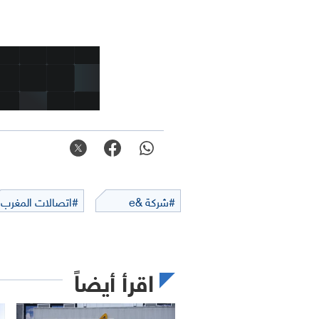
#شركة &e
#اتصالات المغرب
اقرأ أيضاً