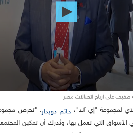
يذي لمجموعة "إي آند"،
: "تحرص مجموعة (
حاتم دويدار
في الأسواق التي تعمل بها، وتُدرك أن تمكين المجتمعا