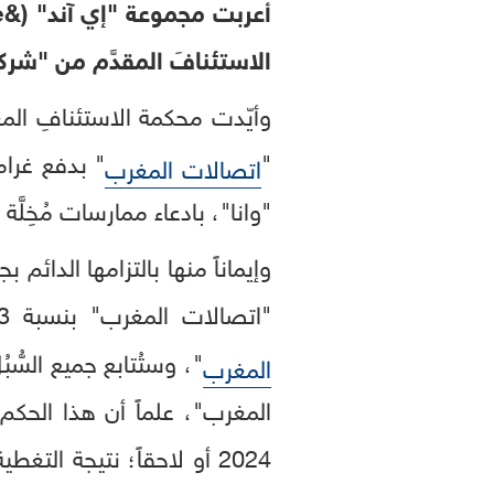
الاستئنافَ المقدَّم من "شرك
"
اتصالات المغرب
"وانا"، بادعاء ممارسات مُخِلَّة
وإيماناً منها بالتزامها الدائ
"اتصالات المغرب" بنسبة 53 بالمئة، تُؤمن مجموعة (
"، وستُتابع جميع السّ
المغرب
المغرب"، علماً أن هذا الحكم ل
2024 أو لاحقاً؛ نتيجة التغطية الكافية للمَخَاطِر التنظيمية، والتي تأخذها "