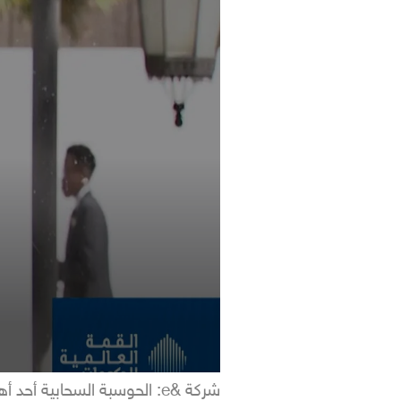
شركة &e: الحوسبة السحابية أحد أهم المحاور التي نعمل عليها