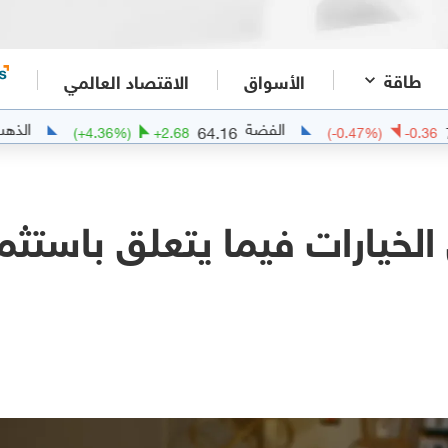
طاقة
الأسواق
الاقتصاد العالمي
الفضة
الذهب
4355.89
64.16
6
(
+
4.36
%)
+
2.68
(
-0.4
ل الخيارات فيما يتعلق باستثم