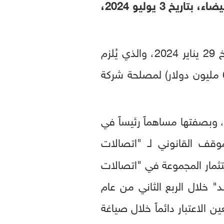
أعربت مجموعة "إي آند" (&e) عن خيبة أملها إزاء رد محكمة الاستئناف بالدار البيضاء، بتاريخ 3 يوليو 2024،
وأيّدت محكمة الاستئنافِ المغربية الحكمَ الصادرَ عن المحكمة التجارية بالرباط، بتاريخ 29 يناير 2024، والذي يُلزم
" بدفع غرامة قدرها 6.368 مليارات درهم مغربي (ما يعادل 645 مليون دولار) لمصلحة شركة
ق، وبصفتها مساهماً رئيساً في
وقف القانوني لـ "اتصالات
استثمار المجموعة في "اتصالات
ند" خلال الربع الثاني من عام
ين الاعتبار دائماً خلال صياغة