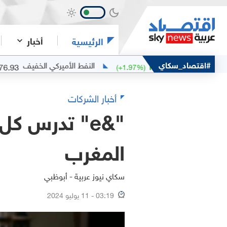
أخبار
الرئيسية
#اقتصاد_سكاي
النفط الأميركي الخفيف
76.93
7
%)
-0.36
(
+
1.97
%)
+
1.57
أخبار الشركات
"&e" تدرس ك
المغرب
سكاي نيوز عربية - أبوظبي
03:19 - 11 يوليو 2024