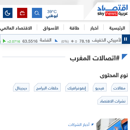
39
°C
أبوظبي
الرئيسية
أخبار
طاقة
الأسواق
الاقتصاد العالمي
ط الأميركي الخفيف
الفضة
63.5516
78.18
7
%)
+
2.0716
(
0
%)
0
#اتصالات المغرب
نوع المحتوى
مقالات
فيديو
إنفوغرافيك
حلقات البرامج
ديجيتال
نشرات الاقتصاد
أخبار الشركات