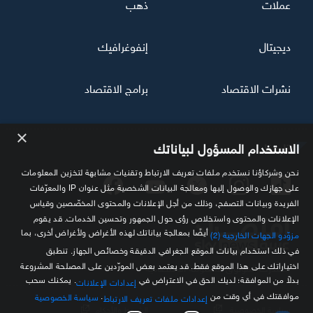
عملات
ذهب
ديجيتال
إنفوغرافيك
نشرات الاقتصاد
برامج الاقتصاد
×
تابعنا
الاستخدام المسؤول لبياناتك
نحن وشركاؤنا نستخدم ملفات تعريف الارتباط وتقنيات مشابهة لتخزين المعلومات
على جهازك والوصول إليها ومعالجة البيانات الشخصية مثل عنوان IP والمعرّفات
الفريدة وبيانات التصفح، وذلك من أجل الإعلانات والمحتوى المخصّصين وقياس
الإعلانات والمحتوى واستخلاص رؤى حول الجمهور وتحسين الخدمات. قد يقوم
أيضًا بمعالجة بياناتك لهذه الأغراض ولأغراض أخرى، بما
مزوّدو الجهات الخارجية (2)
في ذلك استخدام بيانات الموقع الجغرافي الدقيقة وخصائص الجهاز. تنطبق
اختياراتك على هذا الموقع فقط. قد يعتمد بعض المورّدين على المصلحة المشروعة
مصدرك الموثوق للمعلومة الاقتصادية
بدلاً من الموافقة؛ لديك الحق في الاعتراض في
. يمكنك سحب
إعدادات الإعلانات
موافقتك في أي وقت من
.
سياسة الخصوصية
إعدادات ملفات تعريف الارتباط
سياسة الخصوصية
الشروط والأحكام