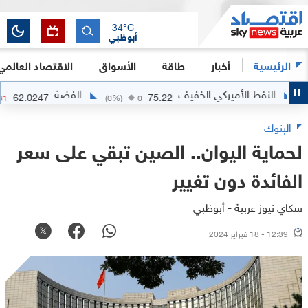
34
°C
أبوظبي
الرئيسية
أخبار
طاقة
الأسواق
الاقتصاد العالمي
لنفط الأميركي الخفيف
الفضة
62.0247
75.22
-0.0531
(
0
%)
0
البنوك
لحماية اليوان.. الصين تبقي على سعر
الفائدة دون تغيير
سكاي نيوز عربية - أبوظبي
12:39 - 18 فبراير 2024