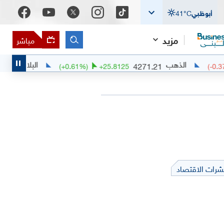
أبوظبي
°C
41
مزيد
مباشر
الذهب
البلاديوم
1376.75
4271.21
489
(
+
0.61
%)
+
25.8125
شرات الاقتصاد