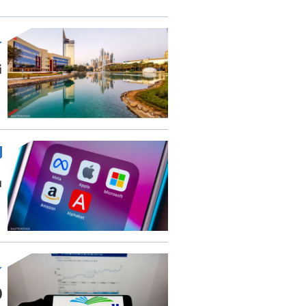
ن
ش
170 م