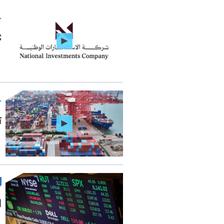
NIC: 
ت
ل