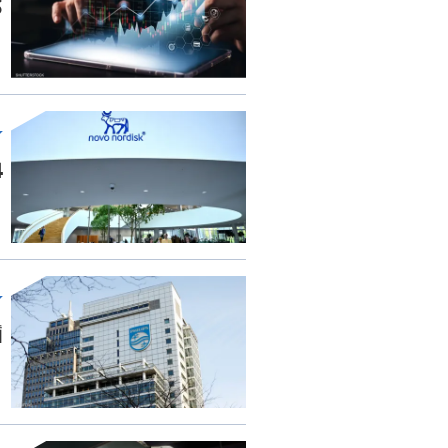
ك
4.4 مل
أ