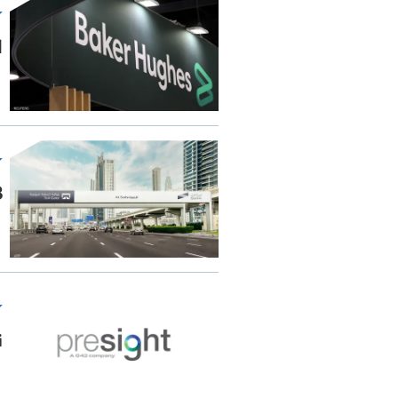
ا
153 
ن