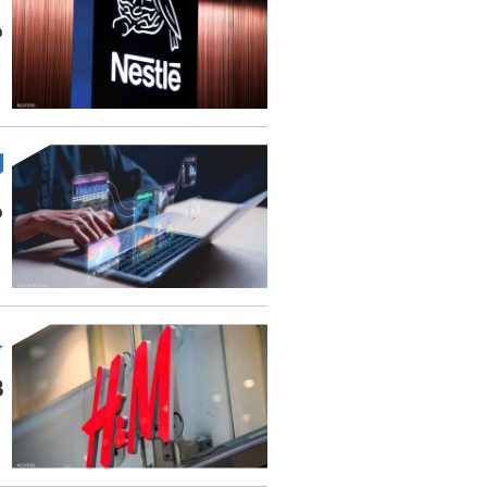
م
م
1.3 مل