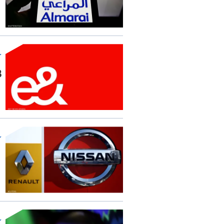
14.3
21 مليا