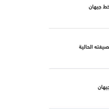
 خط جيهان
يغته الحالية
يهان