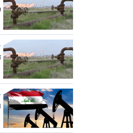
ر
ت
ا