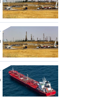
ا
ر
س