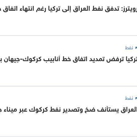
ويترز: تدفق نفط العراق إلى تركيا رغم انتهاء اتفاق
نفط
ركيا ترفض تمديد اتفاق خط أنابيب كركوك-جيهان بص
نفط
لعراق يستأنف ضخ وتصدير نفط كركوك عبر ميناء ج