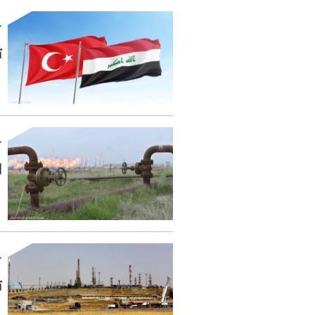
ت
ل
ت