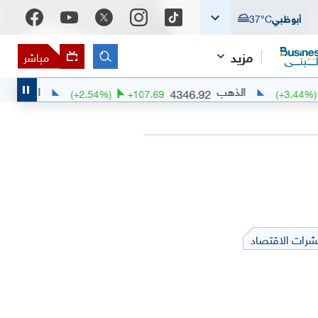
أبوظبي
°C
37
مزيد
مباشر
الذهب
البلاديوم
86.75
4346.92
(
+
2.54
%)
+
107.69
(
+
شرات الاقتصاد