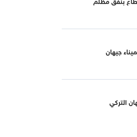
قطاع بنفق مظلم
يناء جيهان
ان التركي