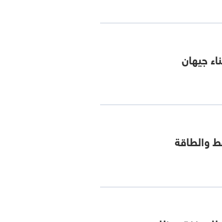
اء جيهان
فط والطاقة