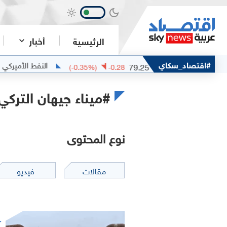
أخبار
الرئيسية
خام مربان
#اقتصاد_سكاي
النفط الأميركي الخفيف
79.25
(
-0.35
%)
-0.28
#ميناء جيهان التركي
نوع المحتوى
مقالات
فيديو