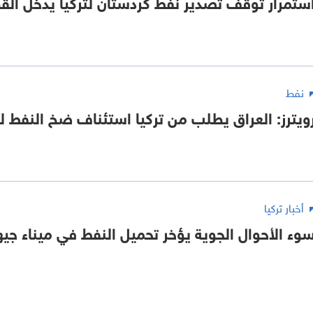
ستمرار توقف تصدير نفط كردستان لتركيا يدخل ال
نفط
ويترز: العراق يطلب من تركيا استئناف ضخ النفط لم
أخبار تركيا
وء الأحوال الجوية يؤخر تحميل النفط في ميناء جيه