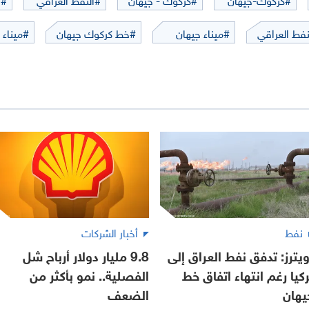
فط العراقي
#ميناء جيهان
#خط كركوك جيهان
#ميناء 
نفط
أخبار الشركات
ويترز: تدفق نفط العراق إلى
9.8 مليار دولار أرباح شل
ركيا رغم انتهاء اتفاق خط
الفصلية.. نمو بأكثر من
يهان
الضعف