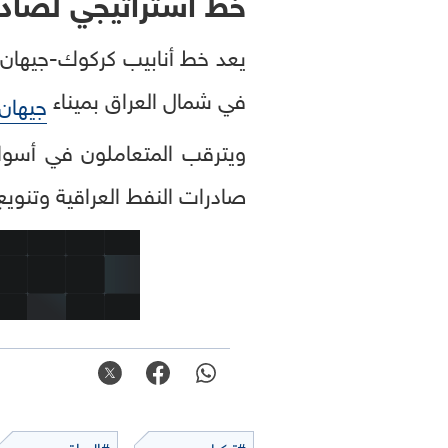
خط استراتيجي لصادر
يعد خط أنابيب كركوك-جيهان
في شمال العراق بميناء
جيهان
ويترقب المتعاملون في أسواق 
صادرات النفط العراقية وتنويع
#تركيا
#العراق