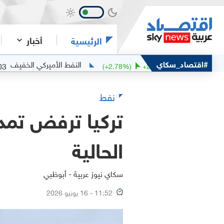
أخبار
الرئيسية
ربان
#اقتصاد_سكاي
النفط الأميركي الخفيف
76.03
79
0.26
(
+
2.78
%)
+
2.14
نفط
تركيا ترفض تمد
الحالية
سكاي نيوز عربية - أبوظبي
11:52 - 16 يونيو 2026