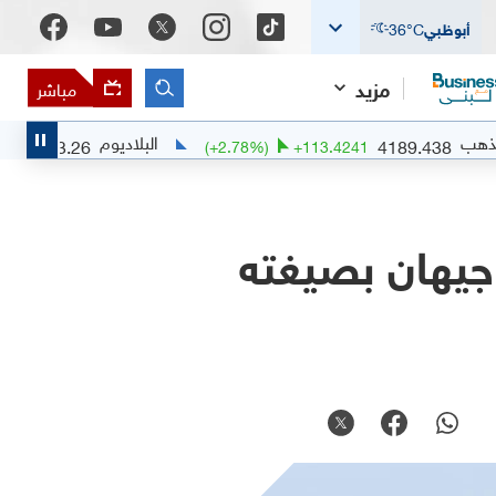
أبوظبي
°C
36
مزيد
مباشر
البلاديوم
1353.26
4189.
2
%)
-0.24
(
+
2.78
%)
+
113.4241
جيهان بصيغته