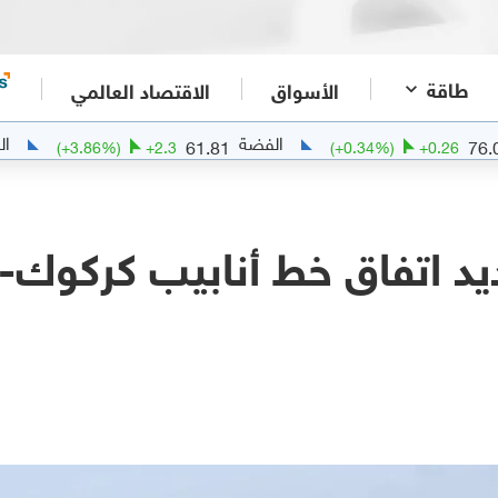
طاقة
الأسواق
الاقتصاد العالمي
الفضة
الذهب
438
61.81
(
+
3.86
%)
+
2.3
(
+
0.34
%)
+
يد اتفاق خط أنابيب كركوك-