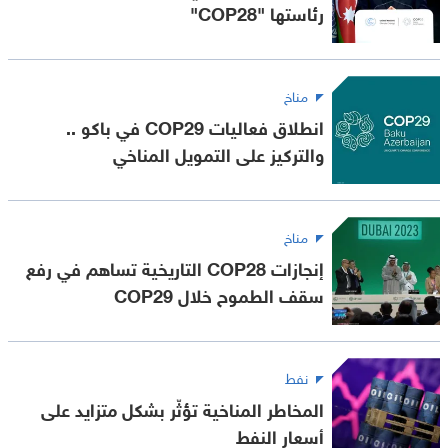
رئاستها "COP28"
مناخ
انطلاق فعاليات COP29 في باكو ..
والتركيز على التمويل المناخي
مناخ
إنجازات COP28 التاريخية تساهم في رفع
سقف الطموح خلال COP29
نفط
المخاطر المناخية تؤثّر بشكل متزايد على
أسعار النفط