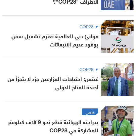
الأطراف "COP28"؟
COP28
موانئ دبي العالمية تعتزم تشغيل سفن
بوقود عديم الانبعاثات
COP28
غيتس: احتياجات المزارعين جزء لا يتجزأ من
أجندة المناخ الدولي
خاص
بدراجته الهوائية قطع نحو 9 آلاف كيلومتر
للمشاركة في COP28