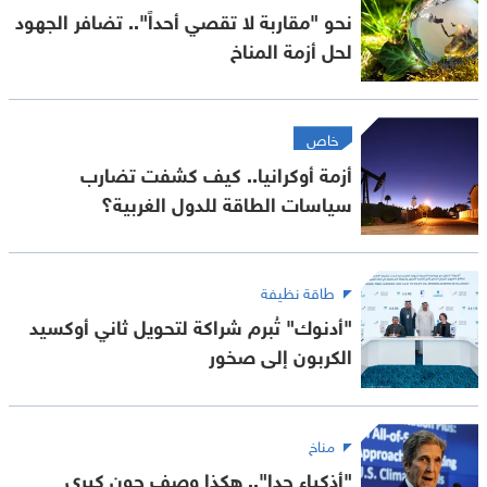
نحو "مقاربة لا تقصي أحداً".. تضافر الجهود
لحل أزمة المناخ
خاص
أزمة أوكرانيا.. كيف كشفت تضارب
سياسات الطاقة للدول الغربية؟
طاقة نظيفة
"أدنوك" تُبرم شراكة لتحويل ثاني أوكسيد
الكربون إلى صخور
مناخ
"أذكياء جدا".. هكذا وصف جون كيري