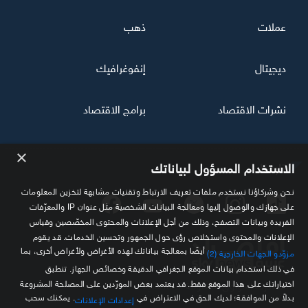
عملات
ذهب
ديجيتال
إنفوغرافيك
نشرات الاقتصاد
برامج الاقتصاد
×
تابعنا
الاستخدام المسؤول لبياناتك
نحن وشركاؤنا نستخدم ملفات تعريف الارتباط وتقنيات مشابهة لتخزين المعلومات
على جهازك والوصول إليها ومعالجة البيانات الشخصية مثل عنوان IP والمعرّفات
الفريدة وبيانات التصفح، وذلك من أجل الإعلانات والمحتوى المخصّصين وقياس
الإعلانات والمحتوى واستخلاص رؤى حول الجمهور وتحسين الخدمات. قد يقوم
أيضًا بمعالجة بياناتك لهذه الأغراض ولأغراض أخرى، بما
مزوّدو الجهات الخارجية (2)
في ذلك استخدام بيانات الموقع الجغرافي الدقيقة وخصائص الجهاز. تنطبق
اختياراتك على هذا الموقع فقط. قد يعتمد بعض المورّدين على المصلحة المشروعة
مصدرك الموثوق للمعلومة الاقتصادية
بدلاً من الموافقة؛ لديك الحق في الاعتراض في
. يمكنك سحب
إعدادات الإعلانات