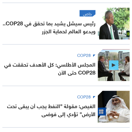
خاص
رئيس سيشل يشيد بما تحقق في COP28..
ويدعو العالم لحماية الجزر
COP28
المجلس الأطلسي: كل الأهدف تحققت في
COP28 حتى الآن
COP28
الغيص: مقولة "النفط يجب أن يبقى تحت
الأرض" تؤدي إلى فوضى