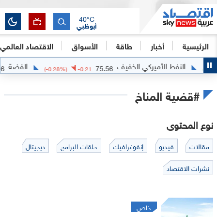
40
°C
أبوظبي
الرئيسية
أخبار
طاقة
الأسواق
الاقتصاد العالمي
النفط الأميركي الخفيف
الفضة
62.3616
75.56
(
-0.28
%)
-0.21
#قضية المناخ
نوع المحتوى
مقالات
فيديو
إنفوغرافيك
حلقات البرامج
ديجيتال
نشرات الاقتصاد
خاص