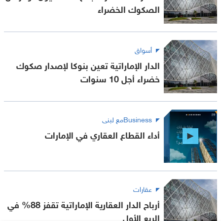
الصكوك الخضراء
أسواق
الدار الإماراتية تعين بنوكا لإصدار صكوك
خضراء أجل 10 سنوات
Businessمع لبنى
أداء القطاع العقاري في الإمارات
عقارات
أرباح الدار العقارية الإماراتية تقفز 88% في
الربع الأول