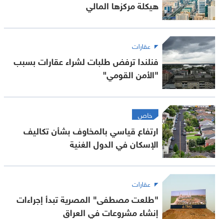
هيكلة مركزها المالي
عقارات
فنلندا ترفض طلبات لشراء عقارات بسبب
"الأمن القومي"
خاص
ارتفاع قياسي بالمخاوف بشأن تكاليف
الإسكان في الدول الغنية
عقارات
"طلعت مصطفى" المصرية تبدأ إجراءات
إنشاء مشروعات في العراق