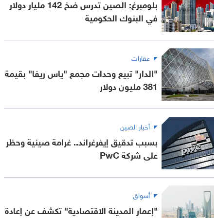
بلومبرغ: الصين تدرس ضخ 142 مليار دولار
في البنوك الحكومية
عقارات
"الدار" تبيع وحدات مجمع "ياس ريفا" بقيمة
381 مليون دولار
أخبار الصين
بسبب تدقيق إيفرغراند.. غرامة صينية وحظر
على شركة PwC
أسواق
"إعمار المدينة الاقتصادية" تكشف عن إعادة