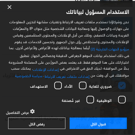
×
الاستخدام المسؤول لبياناتك
نحن وشركاؤنا نستخدم ملفات تعريف الارتباط وتقنيات مشابهة لتخزين المعلومات
عقارات
على جهازك والوصول إليها ومعالجة البيانات الشخصية مثل عنوان IP والمعرّفات
الطلب بالشرق الأوسط وإفريقيا يرفع
الفريدة وبيانات التصفح، وذلك من أجل الإعلانات والمحتوى المخصّصين وقياس
إيرادات مجموعة أكور 8%
الإعلانات والمحتوى واستخلاص رؤى حول الجمهور وتحسين الخدمات. قد يقوم
أيضًا بمعالجة بياناتك لهذه الأغراض ولأغراض أخرى، بما
مزوّدو الجهات الخارجية (2)
في ذلك استخدام بيانات الموقع الجغرافي الدقيقة وخصائص الجهاز. تنطبق
اختياراتك على هذا الموقع فقط. قد يعتمد بعض المورّدين على المصلحة المشروعة
عقارات
بدلاً من الموافقة؛ لديك الحق في الاعتراض في
. يمكنك سحب
إعدادات الإعلانات
نايت فرانك: عقارات دبي الفاخرة قِبلة لأثرياء
موافقتك في أي وقت من
.
سياسة الخصوصية
إعدادات ملفات تعريف الارتباط
العالم
ضروري للغاية
الأداء
الاستهداف
الوظيفية
غير مُصنفة
أسواق عالمية
عرض التفاصيل
حكم بالإعدام على صاحبة أكبر عملية احتيال
قبول الكل
رفض الكل
في فيتنام