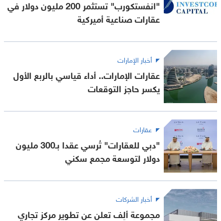
"انفستكورب" تستثمر 200 مليون دولار في
عقارات صناعية أميركية
أخبار الإمارات
عقارات الإمارات.. أداء قياسي بالربع الأول
يكسر حاجز التوقعات
عقارات
"دبي للعقارات" تُرسي عقدا بـ300 مليون
دولار لتوسعة مجمع سكني
أخبار الشركات
مجموعة ألِف تعلن عن تطوير مركز تجاري