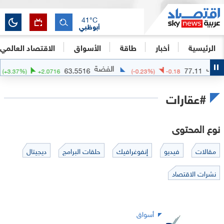
41
°C
أبوظبي
الرئيسية
أخبار
طاقة
الأسواق
الاقتصاد العالمي
الفضة
الذهب
14
63.5516
(
+
3.37
%)
+
2.0716
(
-0.23
%)
-0.
#عقارات
نوع المحتوى
مقالات
فيديو
إنفوغرافيك
حلقات البرامج
ديجيتال
نشرات الاقتصاد
أسواق