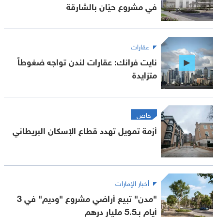
في مشروع حيّان بالشارقة
عقارات
نايت فرانك: عقارات لندن تواجه ضغوطاً
متزايدة
خاص
أزمة تمويل تهدد قطاع الإسكان البريطاني
أخبار الإمارات
"مدن" تبيع أراضي مشروع "وديم" في 3
أيام بـ5.5 مليار درهم