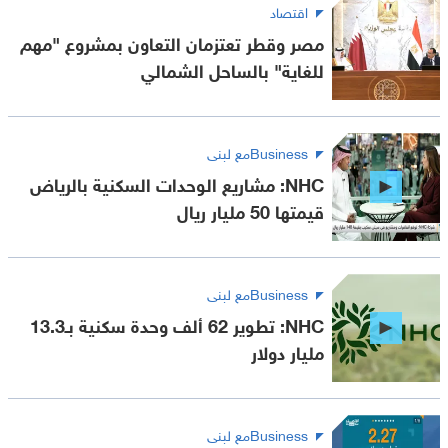
اقتصاد
مصر وقطر تعتزمان التعاون بمشروع "مهم
للغاية" بالساحل الشمالي
Businessمع لبنى
NHC: مشاريع الوحدات السكنية بالرياض
قيمتها 50 مليار ريال
Businessمع لبنى
NHC: تطوير 62 ألف وحدة سكنية بـ13.3
مليار دولار
Businessمع لبنى