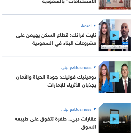
الاستخدامات" بالسعودية
اقتصاد
نايت فرانك: قطاع السكن يهيمن على
مشروعات البناء في السعودية
Businessمع لبنى
دومينيك فوليك: جودة الحياة والأمان
يجذبان الأثرياء للإمارات
Businessمع لبنى
عقارات دبي.. طفرة تتفوق على طبيعة
السوق