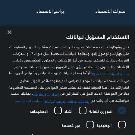
نشرات الاقتصاد
برامج الاقتصاد
×
تابعنا
الاستخدام المسؤول لبياناتك
نحن وشركاؤنا نستخدم ملفات تعريف الارتباط وتقنيات مشابهة لتخزين المعلومات
على جهازك والوصول إليها ومعالجة البيانات الشخصية مثل عنوان IP والمعرّفات
الفريدة وبيانات التصفح، وذلك من أجل الإعلانات والمحتوى المخصّصين وقياس
الإعلانات والمحتوى واستخلاص رؤى حول الجمهور وتحسين الخدمات. قد يقوم
أيضًا بمعالجة بياناتك لهذه الأغراض ولأغراض أخرى، بما
مزوّدو الجهات الخارجية (2)
في ذلك استخدام بيانات الموقع الجغرافي الدقيقة وخصائص الجهاز. تنطبق
اختياراتك على هذا الموقع فقط. قد يعتمد بعض المورّدين على المصلحة المشروعة
مصدرك الموثوق للمعلومة الاقتصادية
بدلاً من الموافقة؛ لديك الحق في الاعتراض في
. يمكنك سحب
إعدادات الإعلانات
موافقتك في أي وقت من
.
سياسة الخصوصية
إعدادات ملفات تعريف الارتباط
سياسة الخصوصية
الشروط والأحكام
ضروري للغاية
الأداء
الاستهداف
حول سكاي نيوز عربية
اتصل بنا
الوظيفية
غير مُصنفة
كافة العلامات التجارية الخاصة بـ SKY وكل ما تتضمنه من حقوق الملكية الفكرية هي
ملك لشركة Sky Limited ولا تستخدم إلا بتصريح مسبق