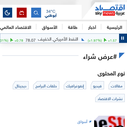
34
°C
أبوظبي
الرئيسية
أخبار
طاقة
الأسواق
الاقتصاد العالمي
النفط الأميركي الخفيف
78.07
81.
1.01
%)
+
0.78
(
+
1.97
%)
+
1.57
#عرض شراء
نوع المحتوى
مقالات
فيديو
إنفوغرافيك
حلقات البرامج
ديجيتال
نشرات الاقتصاد
أسواق