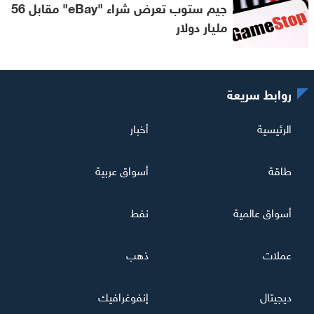
جيم ستوب تعرض شراء "eBay" مقابل 56
مليار دولار
روابط سريعة
الرئيسية
أخبار
طاقة
أسواق عربية
أسواق عالمية
نفط
عملات
ذهب
ديجيتال
إنفوغرافيك