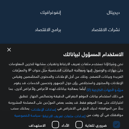
ديجيتال
إنفوغرافيك
نشرات الاقتصاد
برامج الاقتصاد
×
تابعنا
الاستخدام المسؤول لبياناتك
نحن وشركاؤنا نستخدم ملفات تعريف الارتباط وتقنيات مشابهة لتخزين المعلومات
على جهازك والوصول إليها ومعالجة البيانات الشخصية مثل عنوان IP والمعرّفات
الفريدة وبيانات التصفح، وذلك من أجل الإعلانات والمحتوى المخصّصين وقياس
الإعلانات والمحتوى واستخلاص رؤى حول الجمهور وتحسين الخدمات. قد يقوم
أيضًا بمعالجة بياناتك لهذه الأغراض ولأغراض أخرى، بما
مزوّدو الجهات الخارجية (2)
في ذلك استخدام بيانات الموقع الجغرافي الدقيقة وخصائص الجهاز. تنطبق
اختياراتك على هذا الموقع فقط. قد يعتمد بعض المورّدين على المصلحة المشروعة
مصدرك الموثوق للمعلومة الاقتصادية
بدلاً من الموافقة؛ لديك الحق في الاعتراض في
. يمكنك سحب
إعدادات الإعلانات
موافقتك في أي وقت من
.
سياسة الخصوصية
إعدادات ملفات تعريف الارتباط
سياسة الخصوصية
الشروط والأحكام
ضروري للغاية
الأداء
الاستهداف