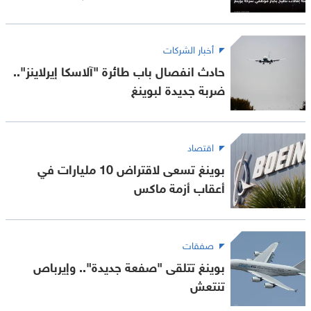
أخبار الشركات
حادث انفصال باب طائرة "آلاسكا إيرلاينز"..
ضربة جديدة لبوينغ
اقتصاد
بوينغ تسعى لاقتراض 10 مليارات في
أعقاب أزمة ماكس
صفقات
بوينغ تتلقى "صفعة جديدة".. وإيرباص
تنتعش