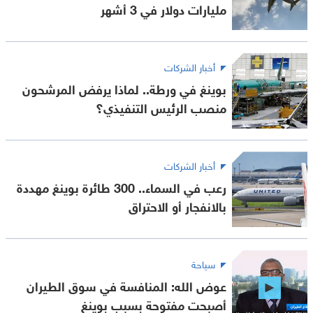
مليارات دولار في 3 أشهر
أخبار الشركات
بوينغ في ورطة.. لماذا يرفض المرشحون
منصب الرئيس التنفيذي؟
أخبار الشركات
رعب في السماء.. 300 طائرة بوينغ مهددة
بالانفجار أو الاحتراق
سياحة
عوض الله: المنافسة في سوق الطيران
أصبحت مفتوحة بسبب بوينغ