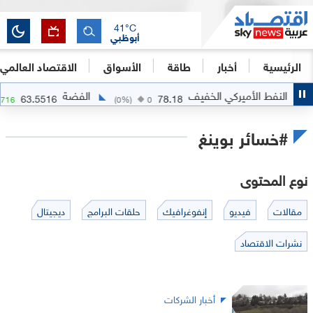
41
°C
أبوظبي
الرئيسية
أخبار
طاقة
الأسواق
الاقتصاد العالمي
النفط الأميركي الخفيف
الفضة
63.5516
78.18
2.0716
(
0
%)
0
#خسائر بوينغ
نوع المحتوى
مقالات
فيديو
إنفوغرافيك
حلقات البرامج
ديجيتال
نشرات الاقتصاد
أخبار الشركات