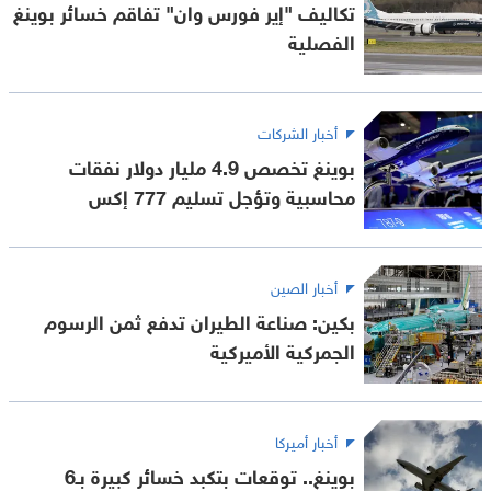
تكاليف "إير فورس وان" تفاقم خسائر بوينغ
الفصلية
أخبار الشركات
بوينغ تخصص 4.9 مليار دولار نفقات
محاسبية وتؤجل تسليم 777 إكس
أخبار الصين
بكين: صناعة الطيران تدفع ثمن الرسوم
الجمركية الأميركية
أخبار أميركا
بوينغ.. توقعات بتكبد خسائر كبيرة بـ6