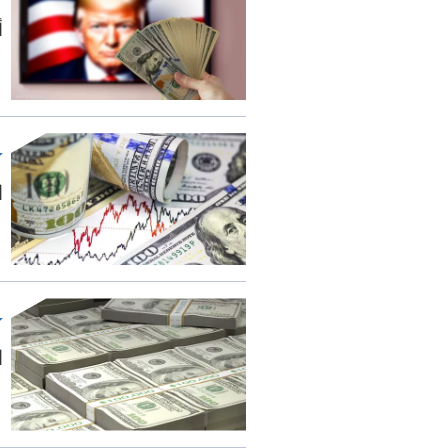
أول 0
ا
ا