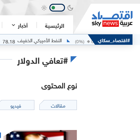
أخبار
الرئيسية
ام مربان
#اقتصاد_سكاي
النفط الأميركي الخفيف
78.18
80.25
)
0
(
0
%)
0
#تعافي الدولار
نوع المحتوى
مقالات
فيديو