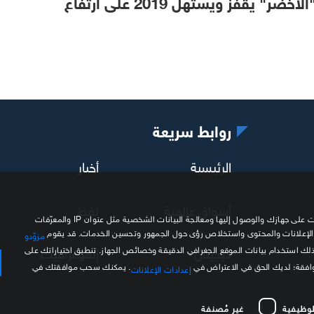
الأخضر" يقفز ويستهل 2019 على ارتفاع
روابط سريعة
الرئيسية
أخبار
أسواق عالمية
نفط
نحن وشركاؤنا نستخدم ملفات تعريف الارتباط وتقنيات مشابهة لتخزين المعلومات على جهازك والوصول إليها ومعالجة البيانات الشخصية مثل عنوان IP والمعرّفات
 الإعلانات والمحتوى واستخلاص رؤى حول الجمهور وتحسين الخدمات. قد يقوم
مزوّدو
ديجيتال
إنفوغرافيك
ذلك استخدام بيانات الموقع الجغرافي الدقيقة وخصائص الجهاز. تنطبق اختياراتك على
موافقة؛ لديك الحق في الاعتراض في
. يمكنك سحب موافقتك في
إعدادات الإعلانات
لوظيفية
غير مُصنفة
اتصل بنا