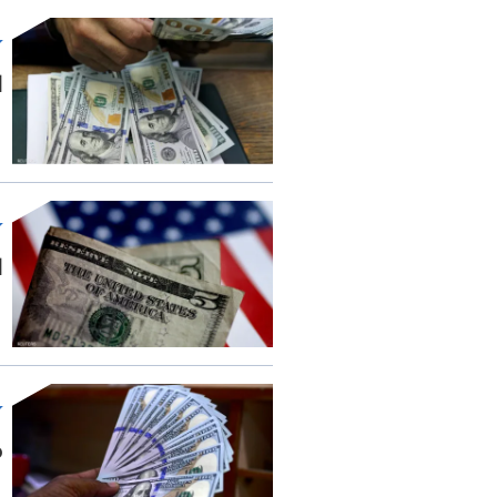
ا
ا
م