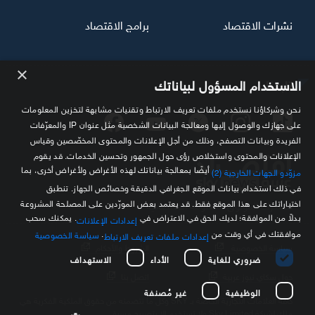
نشرات الاقتصاد
برامج الاقتصاد
×
تابعنا
الاستخدام المسؤول لبياناتك
نحن وشركاؤنا نستخدم ملفات تعريف الارتباط وتقنيات مشابهة لتخزين المعلومات
على جهازك والوصول إليها ومعالجة البيانات الشخصية مثل عنوان IP والمعرّفات
الفريدة وبيانات التصفح، وذلك من أجل الإعلانات والمحتوى المخصّصين وقياس
الإعلانات والمحتوى واستخلاص رؤى حول الجمهور وتحسين الخدمات. قد يقوم
أيضًا بمعالجة بياناتك لهذه الأغراض ولأغراض أخرى، بما
مزوّدو الجهات الخارجية (2)
في ذلك استخدام بيانات الموقع الجغرافي الدقيقة وخصائص الجهاز. تنطبق
اختياراتك على هذا الموقع فقط. قد يعتمد بعض المورّدين على المصلحة المشروعة
مصدرك الموثوق للمعلومة الاقتصادية
بدلاً من الموافقة؛ لديك الحق في الاعتراض في
. يمكنك سحب
إعدادات الإعلانات
موافقتك في أي وقت من
.
سياسة الخصوصية
إعدادات ملفات تعريف الارتباط
سياسة الخصوصية
الشروط والأحكام
ضروري للغاية
الأداء
الاستهداف
حول سكاي نيوز عربية
اتصل بنا
الوظيفية
غير مُصنفة
كافة العلامات التجارية الخاصة بـ SKY وكل ما تتضمنه من حقوق الملكية الفكرية هي
ملك لشركة Sky Limited ولا تستخدم إلا بتصريح مسبق