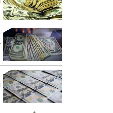
ا
م
ا