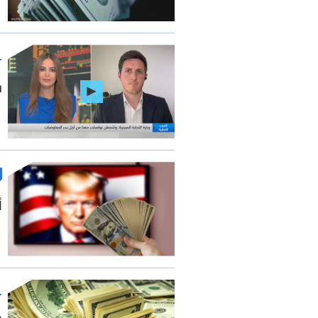
س
أول 0