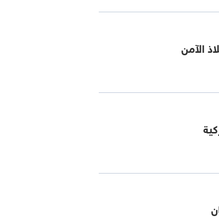
اذ الآمن
كية
ن