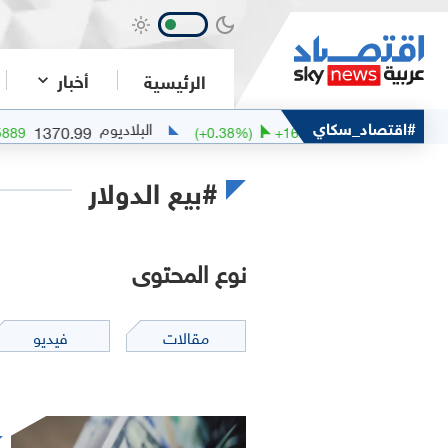
أخبار
الرئيسية
#اقتصاد_سكاي
البلاديوم
1370.99
4261
6
%)
+
7.5889
(
+
0.38
%)
+
16.3159
#بيع الدولار
نوع المحتوى
مقالات
فيديو