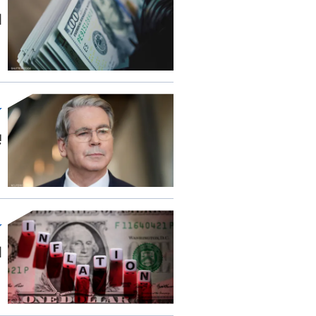
ا
ب
ا