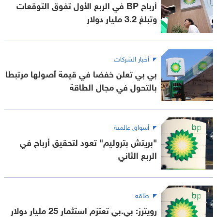
أرباح BP في الربع الأول تفوق التوقعات
وتبلغ 3.2 مليار دولار
أخبار الشركات
بي بي تعلن خفضا في قيمة أصولها مرتبطا
بالتحول في مجال الطاقة
أسواق عالمية
"بريتش بتروليم" تعود لتحقيق أرباح في
الربع الثاني
طاقة
رويترز: بي.بي تعتزم استثمار 25 مليار دولار