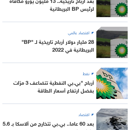
بعد أرباح تاريخية.. 13 مليون يورو مكافأة
لرئيس BP البريطانية
اقتصاد عالمي
28 مليار دولار أرباح تاريخية لـ "BP"
البريطانية في 2022
نفط
أرباح "بي.بي النفطية تتضاعف 3 مرّات
بفضل ارتفاع أسعار الطاقة
اقتصاد
بعد 60 عاما.. بي.بي تتخارج من ألاسكا بـ 5.6