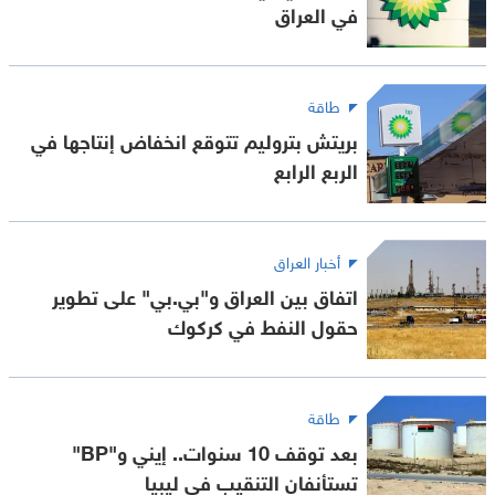
في العراق
طاقة
بريتش بتروليم تتوقع انخفاض إنتاجها في
الربع الرابع
أخبار العراق
اتفاق بين العراق و"بي.بي" على تطوير
حقول النفط في كركوك
طاقة
بعد توقف 10 سنوات.. إيني و"BP"
تستأنفان التنقيب في ليبيا