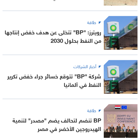
طاقة
رويترز: "BP" تتخلى عن هدف خفض إنتاجها
من النفط بحلول 2030
أخبار الشركات
شركة "BP" تتوقع خسائر جراء خفض تكرير
النفط في ألمانيا
طاقة
BP تنضم لتحالف يضم "مصدر" لتنمية
الهيدروجين الأخضر في مصر