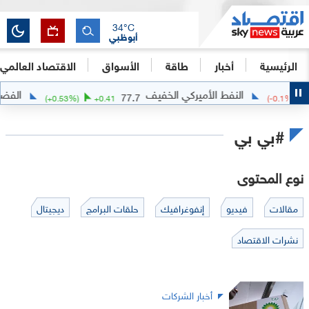
34
°C
أبوظبي
الرئيسية
أخبار
طاقة
الأسواق
الاقتصاد العالمي
النفط الأميركي الخفيف
الفضة
21
77.7
(
+
0.53
%)
+
0.41
(
-0.1
#بي بي
نوع المحتوى
مقالات
فيديو
إنفوغرافيك
حلقات البرامج
ديجيتال
نشرات الاقتصاد
أخبار الشركات