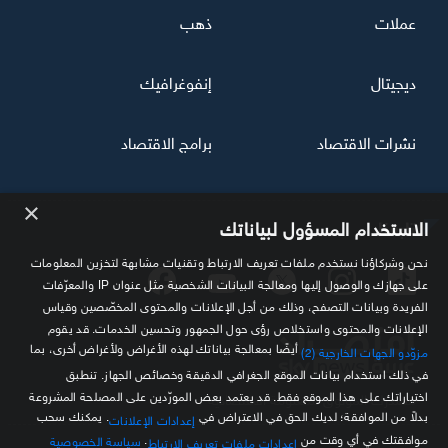
عملات
ذهب
ديجيتال
إنفوغرافيك
نشرات الاقتصاد
برامج الاقتصاد
×
تابعنا
الاستخدام المسؤول لبياناتك
نحن وشركاؤنا نستخدم ملفات تعريف الارتباط وتقنيات مشابهة لتخزين المعلومات
على جهازك والوصول إليها ومعالجة البيانات الشخصية مثل عنوان IP والمعرّفات
الفريدة وبيانات التصفح، وذلك من أجل الإعلانات والمحتوى المخصّصين وقياس
الإعلانات والمحتوى واستخلاص رؤى حول الجمهور وتحسين الخدمات. قد يقوم
أيضًا بمعالجة بياناتك لهذه الأغراض ولأغراض أخرى، بما
مزوّدو الجهات الخارجية (2)
في ذلك استخدام بيانات الموقع الجغرافي الدقيقة وخصائص الجهاز. تنطبق
اختياراتك على هذا الموقع فقط. قد يعتمد بعض المورّدين على المصلحة المشروعة
مصدرك الموثوق للمعلومة الاقتصادية
بدلاً من الموافقة؛ لديك الحق في الاعتراض في
. يمكنك سحب
إعدادات الإعلانات
موافقتك في أي وقت من
.
سياسة الخصوصية
إعدادات ملفات تعريف الارتباط