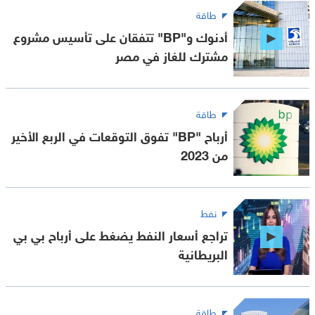
طاقة
أدنوك و"BP" تتفقان على تأسيس مشروع
مشترك للغاز في مصر
طاقة
أرباح "BP" تفوق التوقعات في الربع الأخير
من 2023
نفط
تراجع أسعار النفط يضغط على أرباح بي بي
البريطانية
طاقة