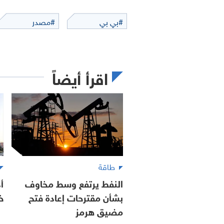
#بي بي
#مصدر
اقرأ أيضاً
طاقة
النفط يرتفع وسط مخاوف
أ
بشأن مقترحات إعادة فتح
خ
مضيق هرمز