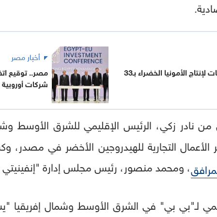
ادية.
أخبار مصر
مصر توقع 4 اتفاقيات لإنتاج الأمونيا الخضراء بـ33
مصر.. توقيع ات
شركات أوروبية
ن نادر زكي، الرئيس الإقليمي للشرق الأوسط وشما
ر الأعمال التجارية للهيدروجين الأخضر في مصدر، و
، ومحمد منصور، رئيس مجلس إدارة "إنفينيتي با
مرافق
يمي لـ"بي بي" في الشرق الأوسط وشمال إفريقيا "يس