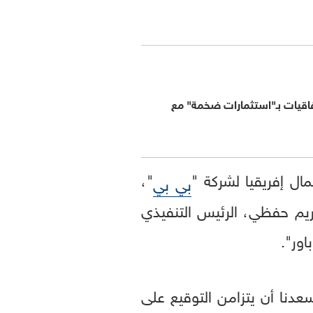
فاقيات بـ"استثمارات ضخمة" مع
ل إفريقيا لشركة "
"،
بي بي
كريم حفظي، الرئيس التنفيذي
ور".
عدنا أن يتزامن التوقيع على