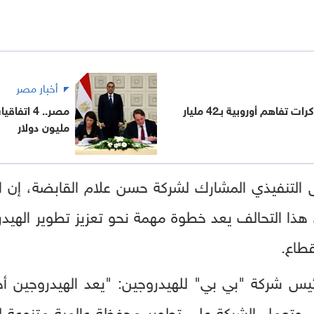
أخبار مصر
توقيع اتفاقات ومذكرات تفاهم أوروبية بـ42 مليار
مليون دولار
س التنفيذي المشارك لشركة حسن علام القابضة، إن 
هذا التحالف يعد خطوة مهمة نحو تعزيز تطوير الهيد
طاع.
ئيس شركة "بي بي" للهيدروجين: "يعد الهيدروجين أحد 
، وتعمل الشركة على تطوير محفظة عالمية متنوعة ل