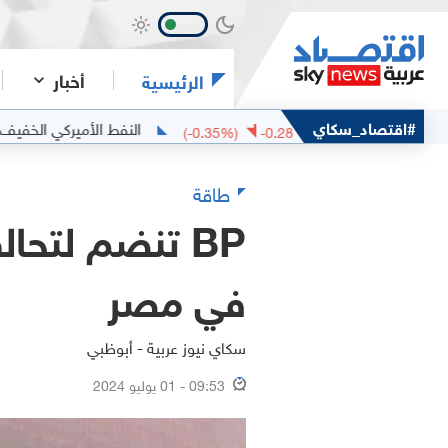
أخبار
الرئيسية
بان
#اقتصاد_سكاي
النفط الأميركي الخفيف
77.11
79.25
.18
(
-0.35
%)
-0.28
طاقة
BP تنضم لتح
في مصر
سكاي نيوز عربية - أبوظبي
09:53 - 01 يوليو 2024