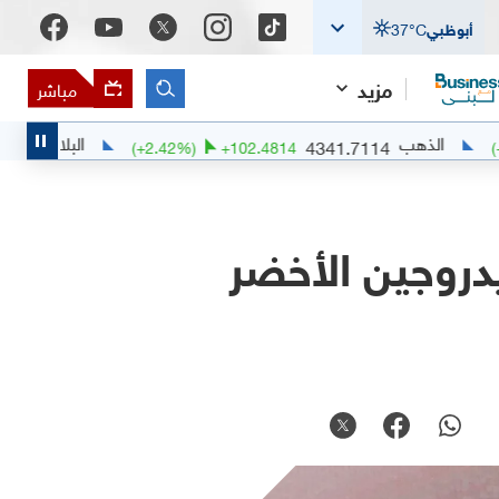
أبوظبي
°C
37
مزيد
مباشر
ب
البلاديوم
1377.8925
4341.7114
9
(
+
2.42
%)
+
102.4814
دروجين الأخضر