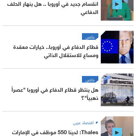
انقسام جديد في أوروبا .. هل ينهار الحلف
الدفاعي
خاص
قطاع الدفاع في أوروبا.. خيارات معقدة
ومساعٍ للاستقلال الذاتي
خاص
هل ينتظر قطاع الدفاع في أوروبا "عصراً
ذهبياً"؟
اقتصاد عربي
Thales: لدينا 550 موظف في الإمارات