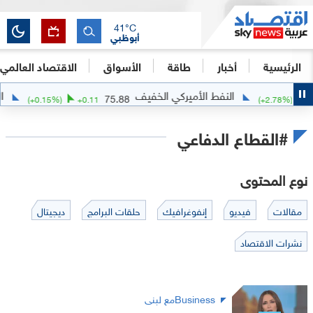
41
°C
أبوظبي
الرئيسية
أخبار
طاقة
الأسواق
الاقتصاد العالمي
النفط الأميركي الخفيف
الف
75.88
(
+
0.15
%)
+
0.11
(
+
2.78
%)
#القطاع الدفاعي
نوع المحتوى
مقالات
فيديو
إنفوغرافيك
حلقات البرامج
ديجيتال
نشرات الاقتصاد
Businessمع لبنى