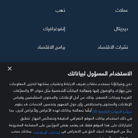
عملات
ذهب
ديجيتال
إنفوغرافيك
نشرات الاقتصاد
برامج الاقتصاد
×
تابعنا
الاستخدام المسؤول لبياناتك
نحن وشركاؤنا نستخدم ملفات تعريف الارتباط وتقنيات مشابهة لتخزين المعلومات
على جهازك والوصول إليها ومعالجة البيانات الشخصية مثل عنوان IP والمعرّفات
الفريدة وبيانات التصفح، وذلك من أجل الإعلانات والمحتوى المخصّصين وقياس
الإعلانات والمحتوى واستخلاص رؤى حول الجمهور وتحسين الخدمات. قد يقوم
أيضًا بمعالجة بياناتك لهذه الأغراض ولأغراض أخرى، بما
مزوّدو الجهات الخارجية (2)
في ذلك استخدام بيانات الموقع الجغرافي الدقيقة وخصائص الجهاز. تنطبق
اختياراتك على هذا الموقع فقط. قد يعتمد بعض المورّدين على المصلحة المشروعة
مصدرك الموثوق للمعلومة الاقتصادية
بدلاً من الموافقة؛ لديك الحق في الاعتراض في
. يمكنك سحب
إعدادات الإعلانات
موافقتك في أي وقت من
.