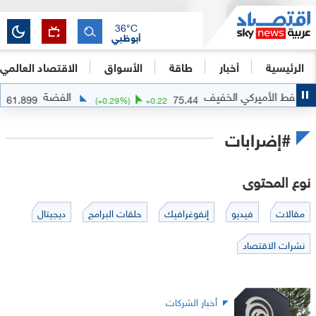
36
°C
أبوظبي
الرئيسية
أخبار
طاقة
الأسواق
الاقتصاد العالمي
الأميركي الخفيف
الفضة
61.899
75.44
-0.1788
(
+
0.29
%)
+
0.22
#إضرابات
نوع المحتوى
مقالات
فيديو
إنفوغرافيك
حلقات البرامج
ديجيتال
نشرات الاقتصاد
أخبار الشركات