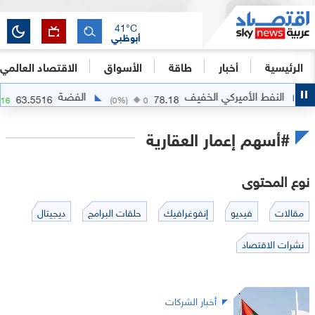
41
°C
أبوظبي
الرئيسية
أخبار
طاقة
الأسواق
الاقتصاد العالمي
النفط الأميركي الخفيف
الفضة
63.5516
78.18
.0716
(
0
%)
0
#أسهم إعمار العقارية
نوع المحتوى
مقالات
فيديو
إنفوغرافيك
حلقات البرامج
ديجيتال
نشرات الاقتصاد
أخبار الشركات