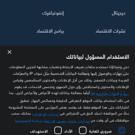
ديجيتال
إنفوغرافيك
نشرات الاقتصاد
برامج الاقتصاد
×
تابعنا
الاستخدام المسؤول لبياناتك
نحن وشركاؤنا نستخدم ملفات تعريف الارتباط وتقنيات مشابهة لتخزين المعلومات
على جهازك والوصول إليها ومعالجة البيانات الشخصية مثل عنوان IP والمعرّفات
الفريدة وبيانات التصفح، وذلك من أجل الإعلانات والمحتوى المخصّصين وقياس
الإعلانات والمحتوى واستخلاص رؤى حول الجمهور وتحسين الخدمات. قد يقوم
أيضًا بمعالجة بياناتك لهذه الأغراض ولأغراض أخرى، بما
مزوّدو الجهات الخارجية (2)
في ذلك استخدام بيانات الموقع الجغرافي الدقيقة وخصائص الجهاز. تنطبق
اختياراتك على هذا الموقع فقط. قد يعتمد بعض المورّدين على المصلحة المشروعة
مصدرك الموثوق للمعلومة الاقتصادية
بدلاً من الموافقة؛ لديك الحق في الاعتراض في
. يمكنك سحب
إعدادات الإعلانات
موافقتك في أي وقت من
.
سياسة الخصوصية
إعدادات ملفات تعريف الارتباط
سياسة الخصوصية
الشروط والأحكام
ضروري للغاية
الأداء
الاستهداف