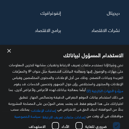
ديجيتال
إنفوغرافيك
نشرات الاقتصاد
برامج الاقتصاد
×
تابعنا
الاستخدام المسؤول لبياناتك
نحن وشركاؤنا نستخدم ملفات تعريف الارتباط وتقنيات مشابهة لتخزين المعلومات
على جهازك والوصول إليها ومعالجة البيانات الشخصية مثل عنوان IP والمعرّفات
الفريدة وبيانات التصفح، وذلك من أجل الإعلانات والمحتوى المخصّصين وقياس
الإعلانات والمحتوى واستخلاص رؤى حول الجمهور وتحسين الخدمات. قد يقوم
أيضًا بمعالجة بياناتك لهذه الأغراض ولأغراض أخرى، بما
مزوّدو الجهات الخارجية (2)
في ذلك استخدام بيانات الموقع الجغرافي الدقيقة وخصائص الجهاز. تنطبق
اختياراتك على هذا الموقع فقط. قد يعتمد بعض المورّدين على المصلحة المشروعة
مصدرك الموثوق للمعلومة الاقتصادية
بدلاً من الموافقة؛ لديك الحق في الاعتراض في
. يمكنك سحب
إعدادات الإعلانات
موافقتك في أي وقت من
.
سياسة الخصوصية
إعدادات ملفات تعريف الارتباط
سياسة الخصوصية
الشروط والأحكام
ضروري للغاية
الأداء
الاستهداف