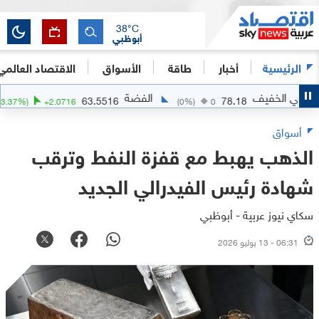
38
°C
أبوظبي
الرئيسية
أخبار
طاقة
الأسواق
الاقتصاد العالمي
الخفيف
الفضة
ا
63.5516
78.18
(
+
3.37
%)
+
2.0716
(
0
%)
0
أسواق
الذهب يهبط مع قفزة النفط وترقب
شهادة رئيس الفيدرالي الجديد
سكاي نيوز عربية - أبوظبي
06:31 - 13 يوليو 2026