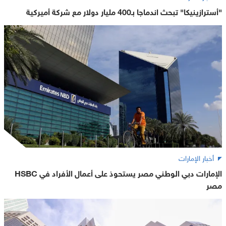
"أسترازينيكا" تبحث اندماجا بـ400 مليار دولار مع شركة أميركية
أخبار الإمارات
الإمارات دبي الوطني مصر يستحوذ على أعمال الأفراد في HSBC
مصر