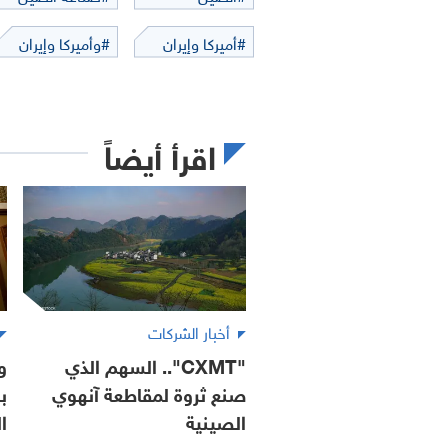
#أميركا وإيران
#وأميركا وإيران
اقرأ أيضاً
أخبار الشركات
"CXMT".. السهم الذي
و
صنع ثروة لمقاطعة آنهوي
ب
الصينية
ا