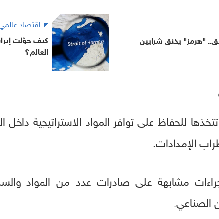
اقتصاد عالمي
كيف حوّلت إيران
ئق.. "هرمز" يخنق شرايين
العالم؟
خذها للحفاظ على توافر المواد الاستراتيجية داخل ا
اب الإمدادات.
ات مشابهة على صادرات عدد من المواد والسلع 
 الصناعي.