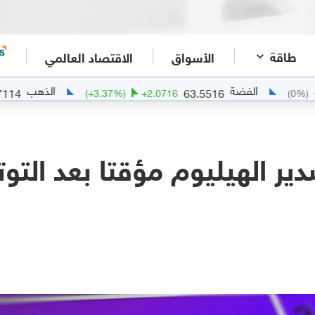
طاقة
الأسواق
الاقتصاد العالمي
الفضة
الذهب
4341.7114
63.5516
6
(
+
3.37
%)
+
2.0716
ر الهيليوم مؤقتا بعد التوتر