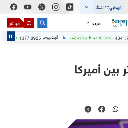
أبوظبي
°C
41
مزيد
مباشر
البلاديوم
1377.8925
0.51
%)
+
6.9959
(
+
2.42
%)
+
102.641
 بين أميركا