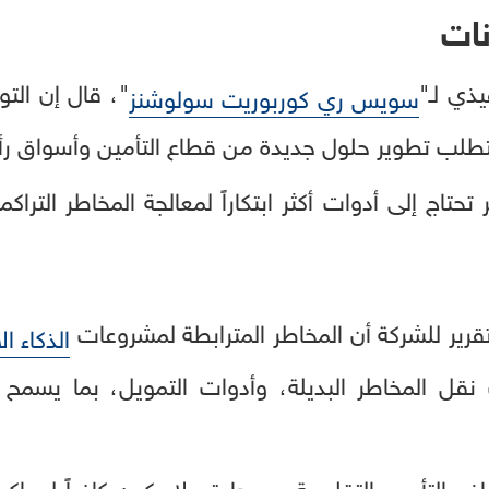
نات
يذي لـ"
"، قال إن التو
سويس ري كوربوريت سولوشنز
 يتطلب تطوير حلول جديدة من قطاع التأمين وأسواق رأ
تاج إلى أدوات أكثر ابتكاراً لمعالجة المخاطر التراك
ير للشركة أن المخاطر المترابطة لمشروعات
الذكاء ا
 نقل المخاطر البديلة، وأدوات التمويل، بما يسمح
اذج التأمين التقليدية وحدها قد لا يكون كافياً لمواك