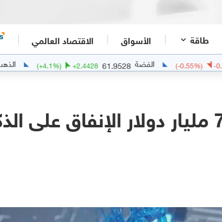
طاقة
الأسواق
الاقتصاد العالمي
الفضة
الذهب
4192.2813
61.9528
(
+
4.1
%)
+
2.4428
سويس ري: 750 مليار دولار الإنفاق عل