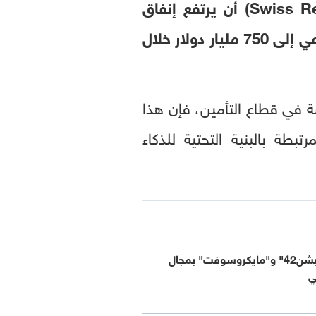
توقعت شركة "سويس ري كوربوريت سولوشنز" (Swiss Re Corporate Solutions) أن يرتفع إنفاق
الشركات العالمية المشغلة لمراكز البيانات الضخمة على تقنيات الذكاء الاصطناعي إلى 750 مليار دولار خلال
ة رويترز والمتخصصة في قطاع التأمين، فإن هذا
طة بالبنية التحتية للذكاء
تعاون بين "إنسبشن42" و"مايكروسوفت" بمجال
ي