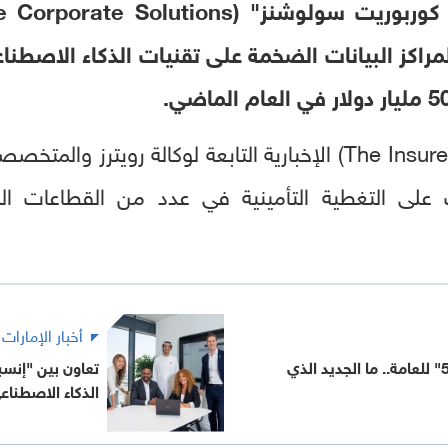
وبحسب خدمة "ذا إنشورار" (The Insurer) الإخبارية التابعة لوكال
لى التغطية التأمينية في عدد من القطاعات المرتب
أخبار الإمارات
طرح "جي بي تي 5.6" للعامة.. ما الجديد الذي
الذكاء الاصطناع