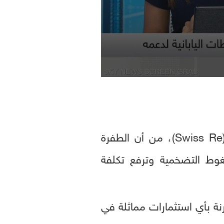
من جانبه، حذر جيروم هيجيلي، كبير خبراء الاقتصاد في مجموعة "سويس ري" (Swiss Re)، من أن الطفرة
غوط التضخمية وترفع تكلفة
رنة بأي استثمارات مماثلة في