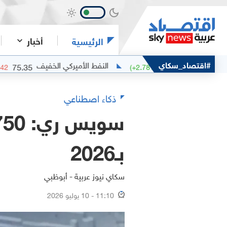
أخبار
الرئيسية
#اقتصاد_سكاي
النفط الأميركي الخفيف
75.35
(
-0.55
%)
-0.42
(
+
2.78
%)
+
2
ذكاء اصطناعي
بـ2026
سكاي نيوز عربية - أبوظبي
11:10 - 10 يوليو 2026