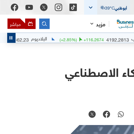
أبوظبي
°C
39
مزيد
مباشر
البلاديوم
1362.23
(
+
0.64
%)
+
8.73
(
+
2.85
%)
+
116.2674
ى الذكاء الاصطناعي