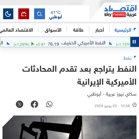
41
°C
أبوظبي
الرئيسية
أخبار
طاقة
الأسواق
الاقتصاد العالمي
النفط الأميركي الخفيف
الفضة
4
76.19
(
+
1.29
%)
+
0.97
(
+
1.1
نفط
النفط يتراجع بعد تقدم المحادثات
الأميركية الإيرانية
سكاي نيوز عربية - أبوظبي
10:56 - 22 يونيو 2026