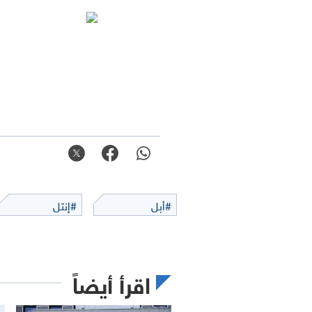
#أبل
#إنتل
اقرأ أيضاً