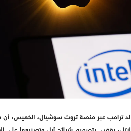
لد ترامب عبر منصة تروث سوشيال، الخميس، أن شر
 إنتل، يقضي بتصميم شرائح آبل وتصنيعها على ال