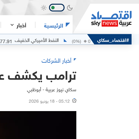
أخبار
الرئيسية
م مربان
#اقتصاد_سكاي
النفط الأميركي الخفيف
77.91
79.53
+
0.62
(
0
%)
0
أخبار الشركات
ترامب يكشف عن 
سكاي نيوز عربية - أبوظبي
05:12 - 18 يونيو 2026