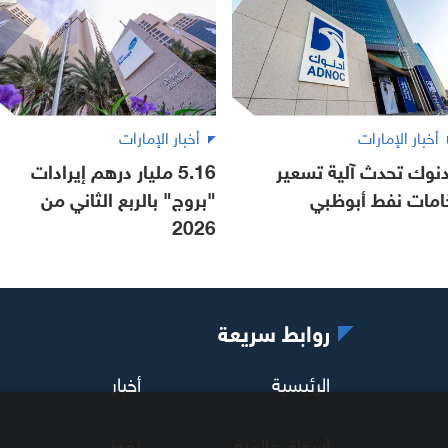
أخبار الإمارات
أخبار الإمارات
دنوك تحدث آلية تسعير
5.16 مليار درهم إيرادات
امات نفط أبوظبي
"بروج" بالربع الثاني من
2026
روابط سريعة
الرئيسية
أخبار
أسواق عالمية
نفط