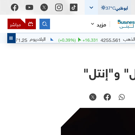
أبوظبي
°C
37
مزيد
مباشر
البلاديوم
1371.25
4255.56
+
0.3534
(
+
0.39
%)
+
16.331
" و"إنتل"