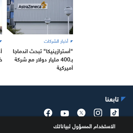
أخبار الشركات
"أسترازينيكا" تبحث اندماجا
أ
بـ400 مليار دولار مع شركة
خ
أميركية
تابعنا
الاستخدام المسؤول لبياناتك