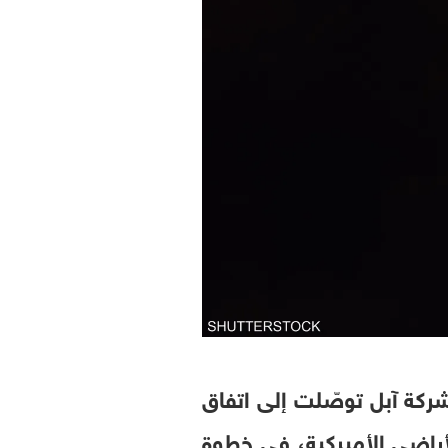
كة آبل توصّلت إلى اتفاق
أراضي الأميركية، في خطوة