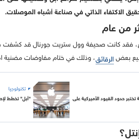
حقيق الاكتفاء الذاتي في صناعة أشباه الموصلات.
ر من عام
غ، فقد كانت صحيفة وول ستريت جورنال قد كشفت في
صنيع بعض
، وذلك في ختام مفاوضات مضنية امت
الرقائق
تكنولوجيا
تختبر حدود القيود الأميركية على
"أبل" تخطط لإط
إنتل؟