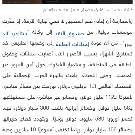
كشف حساب.. إغلاق مضيق هرمز يعصف بالعالم
والمفارقة أن إعادة فتح المضيق لا تعني نهاية الأزمة، إذ حذّرت
مؤسسات دولية، من
إلى وكالة "
صندوق النقد
ستاندرد آند
"، من أن عودة
إلى وضعها الطبيعي قد
بورز
إمدادات الطاقة
تستغرق أشهرًا، بسبب الأضرار التي أصابت منشآت وحقول
الطاقة في المنطقة، واستمرار الشكوك حول أمن المرور عبر
المضيق. وحتى اللحظة، بلغت فاتورة الحرب الإجمالية على
الاقتصاد العالمي 1.3 تريليون دولار، توزّعت بين خسائر مباشرة
لأميركا بـ112 مليار دولار، وخسائر غير مباشرة على مستهلكيها
بـ58 مليار دولار، وخسائر إيرانية بلغت 300 مليار دولار، فيما
تخسر أوروبا 580 مليون دولار يوميًا، ويتهدد قطاع طيرانها
بخسائر 100 مليار دولار، بينما تختفي أسبوعيًا 10 ملايين وجبة