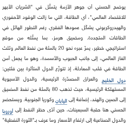
يوضح الحسني أن جوهر الأزمة يتمثّل في "الشريان الأبهر
للاقتصاد العالمي"، أي الطاقة، التي ما زالت الوقود الأحفوري
والهيدروكربوني يشكّل عمودها الفقري رغم التطور الهائل في
الطاقات المتجددة. ومضيق هرمز، بما يمثّله من موقع
استراتيجي خطير، يمرّ عبره نحو 20 بالمئة من نفط العالم وثلث
الغاز العالمي، إلى جانب الحبوب والأسمدة، وهو ما يجعل أمن
الطاقة في قلب المعادلة، إذ تتوزّع الدول المتأثرة بين فئتين:
والعراق المصدّرة الرئيسية، والدول الآسيوية
دول الخليج
المستهلكة الرئيسية، حيث تذهب 80 بالمئة من نفط المضيق
إلى الصين والهند، إضافة إلى
وكوريا الجنوبية. ويستحضر
اليابان
الحسني هنا حقبة السبعينات، حين أدّى حظر النفط إلى
أوروبا
والدول الصناعية إلى ارتفاع الأسعار وما عرف بـ"الثورة النفطية"