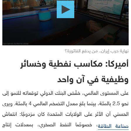
seconds
نهاية حرب إيران.. من يدفع الفاتورة؟
أميركا: مكاسب نفطية وخسائر
وظيفية في آن واحد
على المستوى العالمي، خفّض البنك الدولي توقعاته للنمو إلى
نحو 2.5 بالمئة، بينما بلغ معدل التضخم العالمي 4 بالمئة. ويرى
الحسني أن الأثر على الولايات المتحدة كان مزدوجًا: انتعاش
، خصوصًا النفط الصخري، بمعدلات إنتاج
صناعة الطاقة