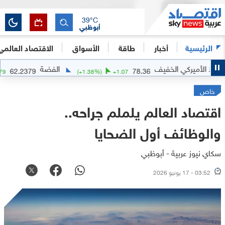
39
°C
أبوظبي
الرئيسية
أخبار
طاقة
الأسواق
الاقتصاد العالمي
لخفيف
الفضة
62.2379
78.36
(
+
1.23
%)
+
0.7579
(
+
1.38
%)
+
1.07
خاص
اقتصاد العالم يلملم جراحه..
والوظائف أول الضحايا
سكاي نيوز عربية - أبوظبي
03:52 - 17 يونيو 2026