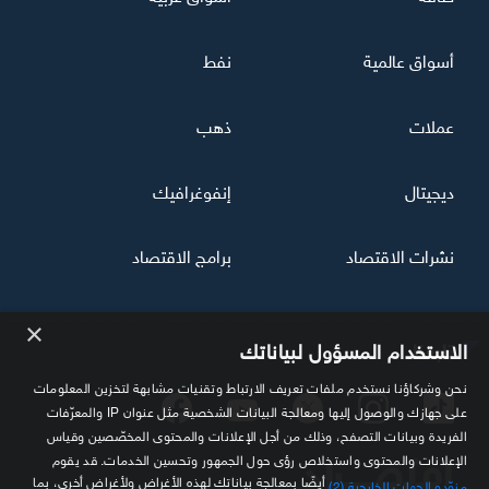
أسواق عالمية
نفط
عملات
ذهب
ديجيتال
إنفوغرافيك
نشرات الاقتصاد
برامج الاقتصاد
×
تابعنا
الاستخدام المسؤول لبياناتك
نحن وشركاؤنا نستخدم ملفات تعريف الارتباط وتقنيات مشابهة لتخزين المعلومات
على جهازك والوصول إليها ومعالجة البيانات الشخصية مثل عنوان IP والمعرّفات
الفريدة وبيانات التصفح، وذلك من أجل الإعلانات والمحتوى المخصّصين وقياس
الإعلانات والمحتوى واستخلاص رؤى حول الجمهور وتحسين الخدمات. قد يقوم
أيضًا بمعالجة بياناتك لهذه الأغراض ولأغراض أخرى، بما
مزوّدو الجهات الخارجية (2)