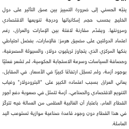
ينبّه الحسني إلى ضرورة التمييز بين عمق التأثير على دول
الخليج بحسب حجم إمكانياتها ودرجة تنويعها الاقتصادي
ومرونتها. ويقدّم مقارنة لافتة بين الإمارات والعراق، رغم
اعتماد الدولتين على مضيق هرمز: فالإمارات، بفضل احتياطي
بنكها المركزي الذي يتجاوز تريليون دولار، والسيولة المصرفية،
وحصافة السياسات وسرعة الاستجابة الحكومية، لم تشعر فعليًا
بوجود أزمة، ولم تسجّل ارتفاعًا كبيرًا في الأسعار. في المقابل،
يعاني العراق بسبب اعتماده الكبير على "البترودولار" وغياب
التنويع الاقتصادي والصناعي، أزمة تتمثل في صعوبة دفع أجور
القطاع العام، باعتبار أن الغالبية العظمى من العمالة فيه تتركّز
في هذا القطاع دون وجود قاعدة صناعية موازية تستوعب اليد
العاملة.