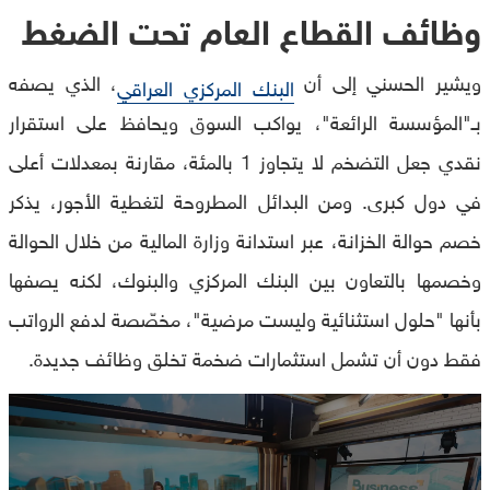
وظائف القطاع العام تحت الضغط
ويشير الحسني إلى أن
، الذي يصفه
البنك المركزي العراقي
بـ"المؤسسة الرائعة"، يواكب السوق ويحافظ على استقرار
نقدي جعل التضخم لا يتجاوز 1 بالمئة، مقارنة بمعدلات أعلى
في دول كبرى. ومن البدائل المطروحة لتغطية الأجور، يذكر
خصم حوالة الخزانة، عبر استدانة وزارة المالية من خلال الحوالة
وخصمها بالتعاون بين البنك المركزي والبنوك، لكنه يصفها
بأنها "حلول استثنائية وليست مرضية"، مخصّصة لدفع الرواتب
فقط دون أن تشمل استثمارات ضخمة تخلق وظائف جديدة.
0
seconds
of
0