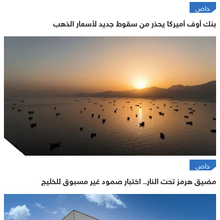
خاص
بنك أوف أميركا يحذر من سقوط جديد لأسعار الذهب
خاص
مضيق هرمز تحت النار.. اختبار صمود غير مسبوق للخليج