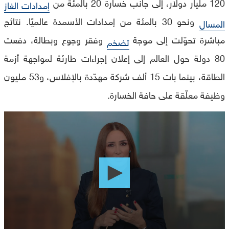
120 مليار دولار، إلى جانب خسارة 20 بالمئة من
إمدادات الغاز
ونحو 30 بالمئة من إمدادات الأسمدة عالميًا. نتائج
المسال
مباشرة تحوّلت إلى موجة
وفقر وجوع وبطالة، دفعت
تضخم
80 دولة حول العالم إلى إعلان إجراءات طارئة لمواجهة أزمة
الطاقة، بينما بات 15 ألف شركة مهدّدة بالإفلاس، و53 مليون
وظيفة معلّقة على حافة الخسارة.
0
seconds
of
0
seconds