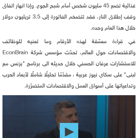
غذائية تضع 45 مليون شخص أمام شبح الجوع. وإذا انهار اتفاق
وقف إطلاق النار، فقد تتضخم الفاتورة إلى 3.5 تريليون دولار
خلال هذا العام وحده.
في قراءة معمّقة لهذه الأرقام وما تعنيه للوظائف
والاقتصادات حول العالم، تحدّث مؤسس شركة EconBrain
للاستشارات عرفان الحسني خلال حديثه الى برنامج "بزنس مع
لبنى" على سكاي نيوز عربية ، مقدّمًا تحليلًا شاملًا لأبعاد الحرب
وتداعياتها على أسواق العمل والاقتصادات المتضرّرة.
0
seconds
of
0
seconds