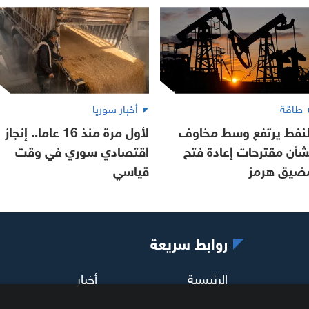
طاقة
أخبار سوريا
لنفط يرتفع وسط مخاوف
لأول مرة منذ 16 عاما.. إنجاز
شأن مقترحات إعادة فتح
اقتصادي سوري في وقت
ضيق هرمز
قياسي
روابط سريعة
الرئيسية
أخبار