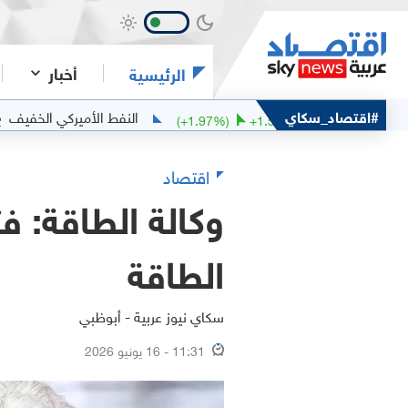
أخبار
الرئيسية
ان
#اقتصاد_سكاي
النفط الأميركي الخفيف
78.32
81.1
1.03
(
+
1.97
%)
+
1.57
اقتصاد
وكالة الطاقة: ف
الطاقة
سكاي نيوز عربية - أبوظبي
11:31 - 16 يونيو 2026