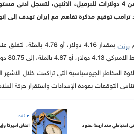
تراجعت أسعار النفط بأكثر من 4 دولارات للبرميل، الاثنين، لتسجل
د ترامب توقيع مذكرة تفاهم مع إيران تهدف إلى إن
م
برنت
لى 80.75 دولارا للبرميل.
علاوة المخاطر الجيوسياسية التي تراكمت خلال الأشهر
نامي التوقعات بعودة الإمدادات واستقرار حركة الملاح
نفط
نى احتياطي منذ أربعة عقود
اتفاق أميركا وإي