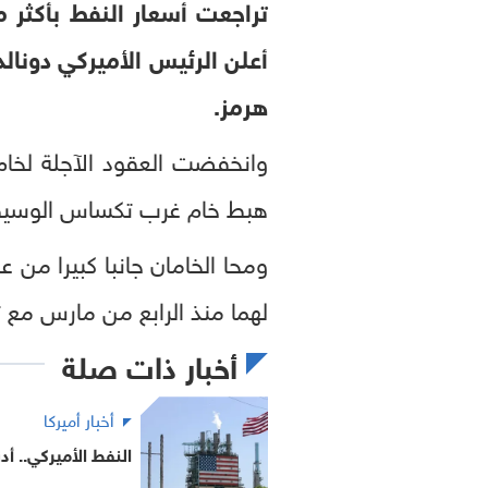
أعلن الرئيس الأميركي دونال
هرمز.
وانخفضت العقود الآجلة لخا
هبط خام غرب تكساس الوسيط الأميركي 4.13 دولار، أو 4.87 بالمئة، إ
ومحا الخامان جانبا كبيرا من 
لهما منذ الرابع من مارس مع ت
أخبار ذات صلة
أخبار أميركا
النفط الأميركي.. أد