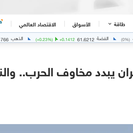
طاقة
الأسواق
الاقتصاد العالمي
الفضة
الذهب
4247.4766
61.6212
6
(
+
0.23
%)
+
0.1412
يران يبدد مخاوف الحرب.. والن