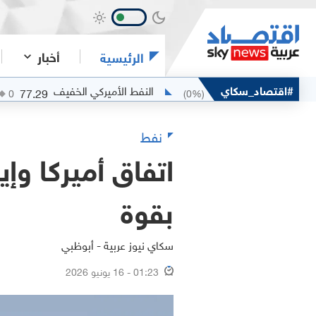
أخبار
الرئيسية
ان
#اقتصاد_سكاي
النفط الأميركي الخفيف
77.29
79.53
(
0
%)
0
(
0
%)
0
نفط
اتفاق أميركا وإ
بقوة
سكاي نيوز عربية - أبوظبي
01:23 - 16 يونيو 2026