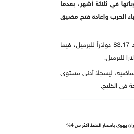
 أدنى مستوياتها في ثلاثة أشهر، بعدما
هاء الحرب وإعادة فتح مضيق
بمقدار 4.16 دولار، أو 4.76 بالمئة، لتغلق عند 83.17 دولاراً للبرميل، فيما
 الماضية، ليسجلا أدنى مستوى
ة في الخليج.
ران يهوي بأسعار النفط أكثر من 4%