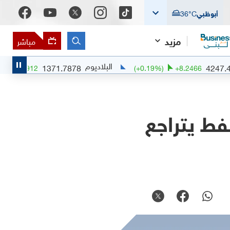
أبوظبي
°C
36
مزيد
مباشر
البلاديوم
1371.7878
(
+
0.07
%)
+
0.8912
(
+
0.19
%)
+
8.246
فط يتراجع